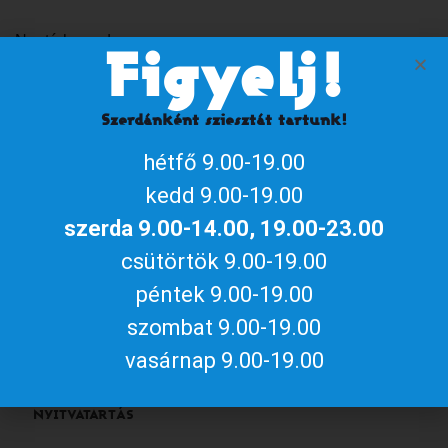
Naptárhoz adom
Figyelj!
iCalendar / Outlook
Google naptár
Szerdánként sziesztát tartunk!
Megosztom az eseményt
hétfő 9.00-19.00
kedd 9.00-19.00
szerda 9.00-14.00, 19.00-23.00
csütörtök 9.00-19.00
Aktuális gyulai programokért, irány
péntek 9.00-19.00
a
gyulakult.hu
szombat 9.00-19.00
vasárnap 9.00-19.00
NYITVATARTÁS