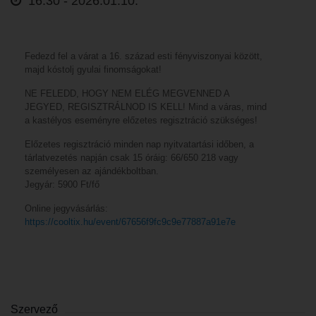
16:30 -
2026.01.10.
Fedezd fel a várat a 16. század esti fényviszonyai között,
majd kóstolj gyulai finomságokat!
NE FELEDD, HOGY NEM ELÉG MEGVENNED A
JEGYED, REGISZTRÁLNOD IS KELL! Mind a váras, mind
a kastélyos eseményre előzetes regisztráció szükséges!
Előzetes regisztráció minden nap nyitvatartási időben, a
tárlatvezetés napján csak 15 óráig: 66/650 218 vagy
személyesen az ajándékboltban.
Jegyár: 5900 Ft/fő
Online jegyvásárlás:
https://cooltix.hu/event/67656f9fc9c9e77887a91e7e
Szervező