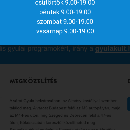
csütörtök 9.00-19.00
868cb5206f254943053e2
péntek 9.00-19.00
szombat 9.00-19.00
vasárnap 9.00-19.00
lis gyulai programokért, irány a
gyulakult.
MEGKÖZELÍTÉS
A várat Gyula belvárosában, az Almásy-kastéllyal szemben
találod meg. A várost Budapest felől az M5 autópályán, majd
az M44-es úton, míg Szeged és Debrecen felől a 47-es
úton, Békéscsabán keresztül közelítheted meg.
Személyautóval parkolni a Kossuth utcán vagy a Maróthy