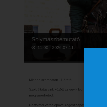
Solymászbemutató
11:00 -
2026.07.11.
Minden szombaton 11 órától.
Szolgáltatásaink között az egyik legnépszerűbb a 
megismerheted.
Részvétel várbelépővel (egésznapos, többszöri belé