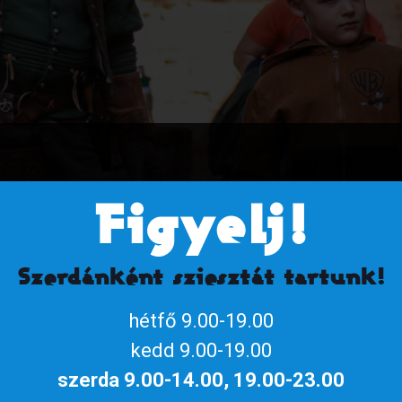
Figyelj!
Szerdánként sziesztát tartunk!
hétfő 9.00-19.00
solymászbemutató, amelyen a madarakat testközelből is
kedd 9.00-19.00
szerda 9.00-14.00, 19.00-23.00
péssel: +500 Ft/fő).