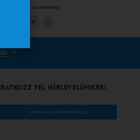
Megosztom az eseményt
hu
IRATKOZZ FEL HÍRLEVELÜNKRE!
Kattints ide a feliratkozáshoz!