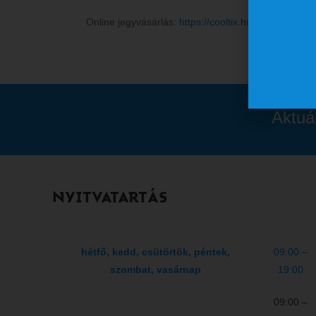
Online jegyvásárlás:
https://cooltix.hu/event/639
Aktuá
NYITVATARTÁS
hétfő, kedd, csütörtök, péntek,
09:00 –
szombat, vasárnap
19:00
09:00 –