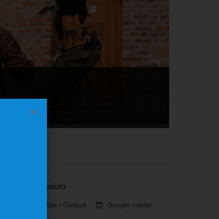
Szervező
Naptárhoz adom
iCalendar / Outlook
Google naptár