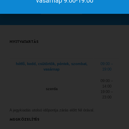
vasárnap 9.00-19.00
a
gyulakult.hu
NYITVATARTÁS
hétfő, kedd, csütörtök, péntek, szombat,
09:00 –
vasárnap
19:00
09:00 –
14:00
szerda
19:00 –
23:00
A jegykiadás utolsó időpontja zárás előtt fél órával.
MEGKÖZELÍTÉS