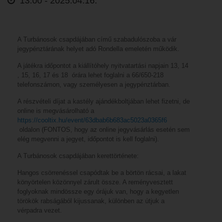
13:00 -
2025.04.16.
A Turbánosok csapdájában című szabadulószoba a vár
jegypénztárának helyet adó Rondella emeletén működik.
A játékra időpontot a kiállítóhely nyitvatartási napjain 13, 14
, 15, 16, 17 és 18 órára lehet foglalni a 66/650-218
telefonszámon, vagy személyesen a jegypénztárban.
A részvételi díjat a kastély ajándékboltjában lehet fizetni, de
online is megvásárolható a
https://cooltix.hu/event/63dbab6b683ac5023a0365f6
oldalon (FONTOS, hogy az online jegyvásárlás esetén sem
elég megvenni a jegyet, időpontot is kell foglalni).
A Turbánosok csapdájában kerettörténete:
Hangos csörrenéssel csapódtak be a börtön rácsai, a lakat
könyörtelen közönnyel zárult össze. A reményvesztett
foglyoknak mindössze egy órájuk van, hogy a kegyetlen
törökök rabságából kijussanak, különben az útjuk a
vérpadra vezet.