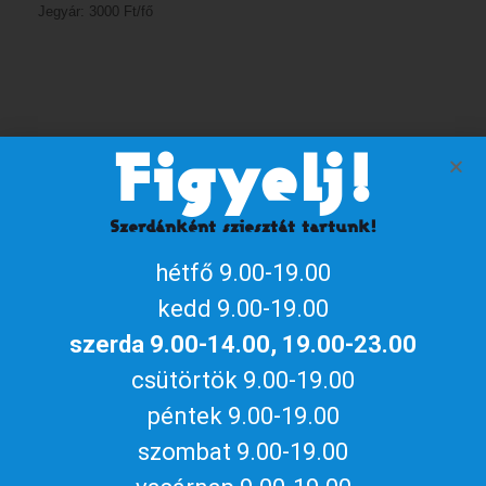
Jegyár: 3000 Ft/fő
Figyelj!
Szervező
Szerdánként sziesztát tartunk!
Naptárhoz adom
hétfő 9.00-19.00
iCalendar / Outlook
Google naptár
kedd 9.00-19.00
Megosztom az eseményt
szerda 9.00-14.00, 19.00-23.00
csütörtök 9.00-19.00
péntek 9.00-19.00
szombat 9.00-19.00
Aktuális gyulai programokért, irány