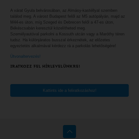
A várat Gyula belvárosában, az Almásy-kastéllyal szemben
találod meg. A várost Budapest felől az M5 autópályán, majd az
M44-es úton, míg Szeged és Debrecen felől a 47-es úton,
Békéscsabán keresztül közelítheted meg.
Személyautóval parkolni a Kossuth utcán vagy a Maróthy téren
tudsz. Ha különjáratos busszal érkeznétek, az előzetes
egyeztetés alkalmával kérdezz rá a parkolás lehetőségére!
Útvonaltervezés!
IRATKOZZ FEL HÍRLEVELÜNKRE!
Kattints ide a feliratkozáshoz!