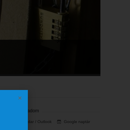
Szervező
Naptárhoz adom
iCalendar / Outlook
Google naptár