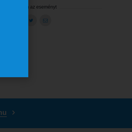
Megosztom az eseményt
hu