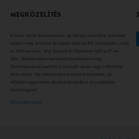
MEGKÖZELÍTÉS
A várat Gyula belvárosában, az Almásy-kastéllyal szemben
találod meg. A várost Budapest felől az M5 autópályán, majd
az M44-es úton, míg Szeged és Debrecen felől a 47-es
úton, Békéscsabán keresztül közelítheted meg.
Személyautóval parkolni a Kossuth utcán vagy a Maróthy
téren tudsz. Ha különjáratos busszal érkeznétek, az
előzetes egyeztetés alkalmával kérdezz rá a parkolás
lehetőségére!
Útvonaltervezés!