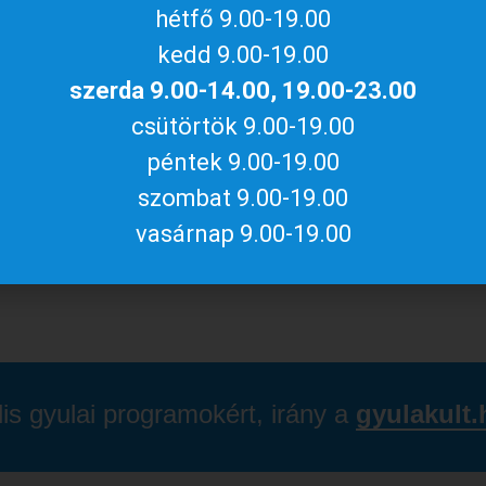
hétfő 9.00-19.00
izetni, de online is megvásárolható a
f6
oldalon (FONTOS, hogy az online jegyvásárlás
kedd 9.00-19.00
 foglalni).
szerda 9.00-14.00, 19.00-23.00
csütörtök 9.00-19.00
péntek 9.00-19.00
a lakat könyörtelen közönnyel zárult össze. A
n, hogy a kegyetlen törökök rabságából kijussanak,
szombat 9.00-19.00
vasárnap 9.00-19.00
lis gyulai programokért, irány a
gyulakult.