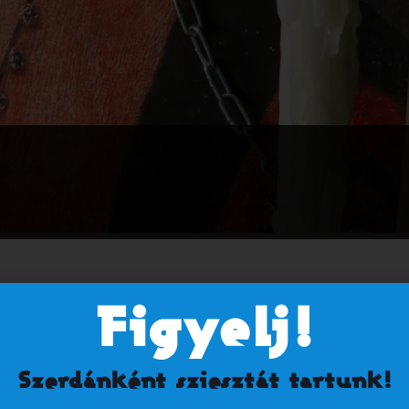
vár jegypénztárának helyet adó Rondella emeletén
Figyelj!
in 13, 14 , 15, 16, 17 és 18 órára lehet foglalni a 66/650-
Szerdánként sziesztát tartunk!
árban.