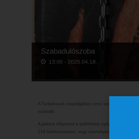
Szabadulószoba
13:00 -
2025.04.18.
A Turbánosok csapdájában című szabadulószoba a 
működik.
A játékra időpontot a kiállítóhely nyitvatartási napja
218 telefonszámon, vagy személyesen a jegypénzt