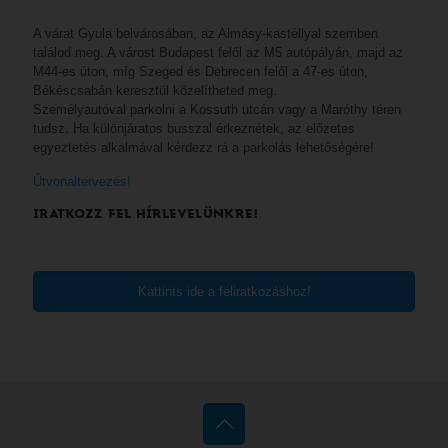
A várat Gyula belvárosában, az Almásy-kastéllyal szemben
találod meg. A várost Budapest felől az M5 autópályán, majd az
M44-es úton, míg Szeged és Debrecen felől a 47-es úton,
Békéscsabán keresztül közelítheted meg.
Személyautóval parkolni a Kossuth utcán vagy a Maróthy téren
tudsz. Ha különjáratos busszal érkeznétek, az előzetes
egyeztetés alkalmával kérdezz rá a parkolás lehetőségére!
Útvonaltervezés!
IRATKOZZ FEL HÍRLEVELÜNKRE!
Kattints ide a feliratkozáshoz!