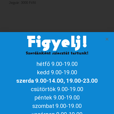
Jegyár: 3000 Ft/fő
Figyelj!
Szervező
Szerdánként sziesztát tartunk!
Naptárhoz adom
hétfő 9.00-19.00
iCalendar / Outlook
Google naptár
kedd 9.00-19.00
Megosztom az eseményt
szerda 9.00-14.00, 19.00-23.00
csütörtök 9.00-19.00
péntek 9.00-19.00
szombat 9.00-19.00
Aktuális gyulai programokért, irány