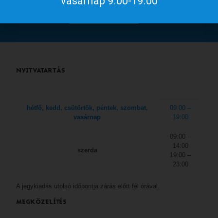
vasárnap 9.00-19.00
a
gyulakult.hu
NYITVATARTÁS
hétfő, kedd, csütörtök, péntek, szombat,
09:00 –
vasárnap
19:00
09:00 –
14:00
szerda
19:00 –
23:00
A jegykiadás utolsó időpontja zárás előtt fél órával.
MEGKÖZELÍTÉS