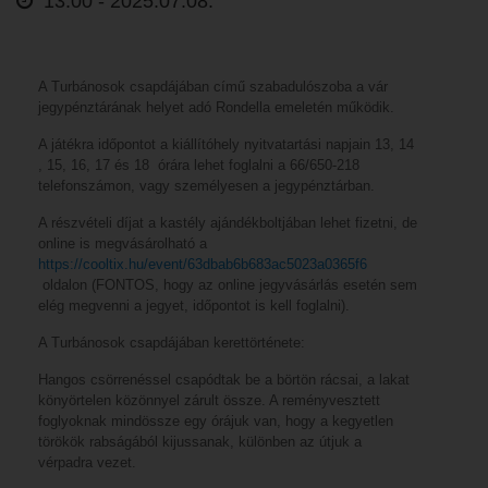
13:00 -
2025.07.08.
A Turbánosok csapdájában című szabadulószoba a vár
jegypénztárának helyet adó Rondella emeletén működik.
A játékra időpontot a kiállítóhely nyitvatartási napjain 13, 14
, 15, 16, 17 és 18 órára lehet foglalni a 66/650-218
telefonszámon, vagy személyesen a jegypénztárban.
A részvételi díjat a kastély ajándékboltjában lehet fizetni, de
online is megvásárolható a
https://cooltix.hu/event/63dbab6b683ac5023a0365f6
oldalon (FONTOS, hogy az online jegyvásárlás esetén sem
elég megvenni a jegyet, időpontot is kell foglalni).
A Turbánosok csapdájában kerettörténete:
Hangos csörrenéssel csapódtak be a börtön rácsai, a lakat
könyörtelen közönnyel zárult össze. A reményvesztett
foglyoknak mindössze egy órájuk van, hogy a kegyetlen
törökök rabságából kijussanak, különben az útjuk a
vérpadra vezet.