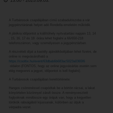
13:00 -
2025.09.03.
A Turbánosok csapdájában című szabadulószoba a vár
jegypénztárának helyet adó Rondella emeletén működik.
A játékra időpontot a kiállítóhely nyitvatartási napjain 13, 14
, 15, 16, 17 és 18 órára lehet foglalni a 66/650-218
telefonszámon, vagy személyesen a jegypénztárban.
A részvételi díjat a kastély ajándékboltjában lehet fizetni, de
online is megvásárolható a
https://cooltix.hu/event/63dbab6b683ac5023a0365f6
oldalon (FONTOS, hogy az online jegyvásárlás esetén sem
elég megvenni a jegyet, időpontot is kell foglalni).
A Turbánosok csapdájában kerettörténete:
Hangos csörrenéssel csapódtak be a börtön rácsai, a lakat
könyörtelen közönnyel zárult össze. A reményvesztett
foglyoknak mindössze egy órájuk van, hogy a kegyetlen
törökök rabságából kijussanak, különben az útjuk a
vérpadra vezet.