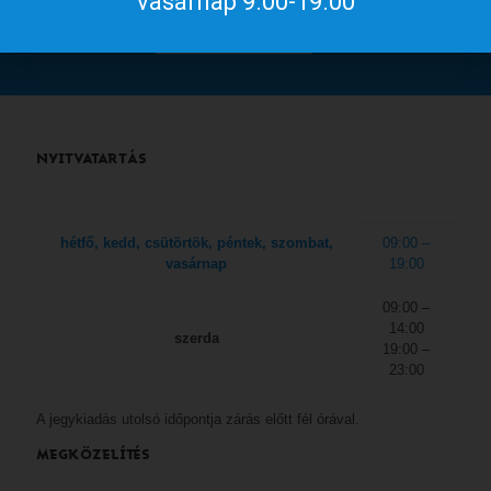
vasárnap 9.00-19.00
a
gyulakult.hu
NYITVATARTÁS
hétfő, kedd, csütörtök, péntek, szombat,
09:00 –
vasárnap
19:00
09:00 –
14:00
szerda
19:00 –
23:00
A jegykiadás utolsó időpontja zárás előtt fél órával.
MEGKÖZELÍTÉS