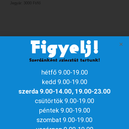
Jegyár: 3000 Ft/fő
Figyelj!
Szervező
Szerdánként sziesztát tartunk!
Naptárhoz adom
hétfő 9.00-19.00
iCalendar / Outlook
Google naptár
kedd 9.00-19.00
Megosztom az eseményt
szerda 9.00-14.00, 19.00-23.00
csütörtök 9.00-19.00
péntek 9.00-19.00
szombat 9.00-19.00
Aktuális gyulai programokért, irány