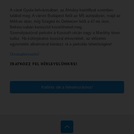
A várat Gyula belvárosában, az Almásy-kastéllyal szemben
találod meg. A várost Budapest felől az M5 autópályán, majd az
M44-es úton, míg Szeged és Debrecen felől a 47-es úton,
Békéscsabán keresztül közelítheted meg.
Személyautóval parkolni a Kossuth utcán vagy a Maróthy téren
tudsz. Ha különjáratos busszal érkeznétek, az előzetes
egyeztetés alkalmával kérdezz rá a parkolás lehetőségére!
Útvonaltervezés!
IRATKOZZ FEL HÍRLEVELÜNKRE!
Kattints ide a feliratkozáshoz!