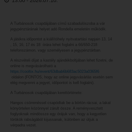
13:00 -
2026.07.10.
A Turbánosok csapdájában című szabadulószoba a vár
jegypénztárának helyet adó Rondella emeletén működik.
A játékra időpontot a kiállítóhely nyitvatartási napjain 13, 14
, 15, 16, 17 és 18 órára lehet foglalni a 66/650-218
telefonszámon, vagy személyesen a jegypénztárban.
A részvételi díjat a kastély ajándékboltjában lehet fizetni, de
online is megvásárolható a
https://cooltix.hu/event/63dbab6b683ac5023a0365f6
oldalon (FONTOS, hogy az online jegyvásárlás esetén sem
elég megvenni a jegyet, időpontot is kell foglalni).
A Turbánosok csapdájában kerettörténete:
Hangos csörrenéssel csapódtak be a börtön rácsai, a lakat
könyörtelen közönnyel zárult össze. A reményvesztett
foglyoknak mindössze egy órájuk van, hogy a kegyetlen
törökök rabságából kijussanak, különben az útjuk a
vérpadra vezet.