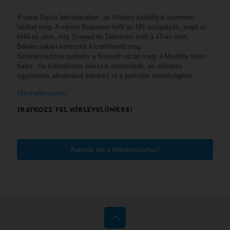
A várat Gyula belvárosában, az Almásy-kastéllyal szemben
találod meg. A várost Budapest felől az M5 autópályán, majd az
M44-es úton, míg Szeged és Debrecen felől a 47-es úton,
Békéscsabán keresztül közelítheted meg.
Személyautóval parkolni a Kossuth utcán vagy a Maróthy téren
tudsz. Ha különjáratos busszal érkeznétek, az előzetes
egyeztetés alkalmával kérdezz rá a parkolás lehetőségére!
Útvonaltervezés!
IRATKOZZ FEL HÍRLEVELÜNKRE!
Kattints ide a feliratkozáshoz!