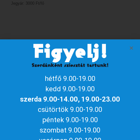
Jegyár: 3000 Ft/fő
Figyelj!
Szervező
Szerdánként sziesztát tartunk!
Naptárhoz adom
hétfő 9.00-19.00
iCalendar / Outlook
Google naptár
kedd 9.00-19.00
Megosztom az eseményt
szerda 9.00-14.00, 19.00-23.00
csütörtök 9.00-19.00
péntek 9.00-19.00
szombat 9.00-19.00
Aktuális gyulai programokért, irány