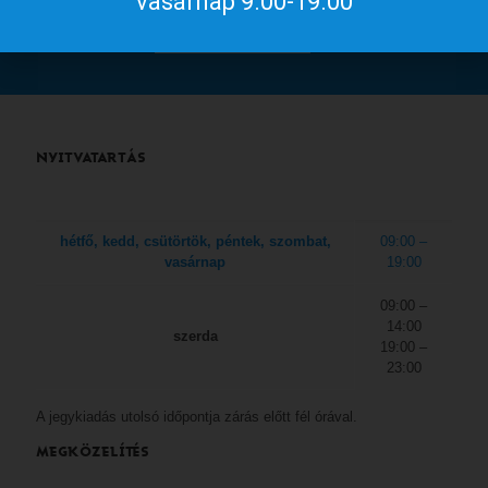
vasárnap 9.00-19.00
a
gyulakult.hu
NYITVATARTÁS
hétfő, kedd, csütörtök, péntek, szombat,
09:00 –
vasárnap
19:00
09:00 –
14:00
szerda
19:00 –
23:00
A jegykiadás utolsó időpontja zárás előtt fél órával.
MEGKÖZELÍTÉS