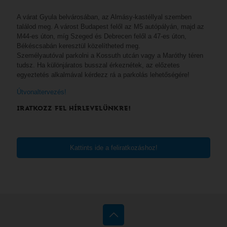
A várat Gyula belvárosában, az Almásy-kastéllyal szemben
találod meg. A várost Budapest felől az M5 autópályán, majd az
M44-es úton, míg Szeged és Debrecen felől a 47-es úton,
Békéscsabán keresztül közelítheted meg.
Személyautóval parkolni a Kossuth utcán vagy a Maróthy téren
tudsz. Ha különjáratos busszal érkeznétek, az előzetes
egyeztetés alkalmával kérdezz rá a parkolás lehetőségére!
Útvonaltervezés!
IRATKOZZ FEL HÍRLEVELÜNKRE!
Kattints ide a feliratkozáshoz!