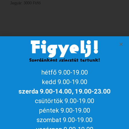
Jegyár: 3000 Ft/fő
Figyelj!
Szervező
Szerdánként sziesztát tartunk!
Naptárhoz adom
hétfő 9.00-19.00
iCalendar / Outlook
Google naptár
kedd 9.00-19.00
Megosztom az eseményt
szerda 9.00-14.00, 19.00-23.00
csütörtök 9.00-19.00
péntek 9.00-19.00
szombat 9.00-19.00
Aktuális gyulai programokért, irány