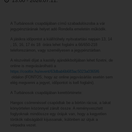
13:00 -
2026.07.11.
A Turbánosok csapdájában című szabadulószoba a vár
jegypénztárának helyet adó Rondella emeletén működik.
A játékra időpontot a kiállítóhely nyitvatartási napjain 13, 14
, 15, 16, 17 és 18 órára lehet foglalni a 66/650-218
telefonszámon, vagy személyesen a jegypénztárban.
A részvételi díjat a kastély ajándékboltjában lehet fizetni, de
online is megvásárolható a
https://cooltix.hu/event/63dbab6b683ac5023a0365f6
oldalon (FONTOS, hogy az online jegyvásárlás esetén sem
elég megvenni a jegyet, időpontot is kell foglalni).
A Turbánosok csapdájában kerettörténete:
Hangos csörrenéssel csapódtak be a börtön rácsai, a lakat
könyörtelen közönnyel zárult össze. A reményvesztett
foglyoknak mindössze egy órájuk van, hogy a kegyetlen
törökök rabságából kijussanak, különben az útjuk a
vérpadra vezet.