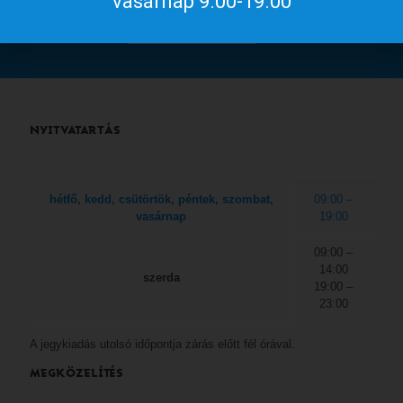
vasárnap 9.00-19.00
a
gyulakult.hu
NYITVATARTÁS
hétfő, kedd, csütörtök, péntek, szombat,
09:00 –
vasárnap
19:00
09:00 –
14:00
szerda
19:00 –
23:00
A jegykiadás utolsó időpontja zárás előtt fél órával.
MEGKÖZELÍTÉS