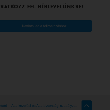
IRATKOZZ FEL HÍRLEVELÜNKRE!
Kattints ide a feliratkozáshoz!
ztató
Adatkezelési és Adatbiztonsági szabályzat