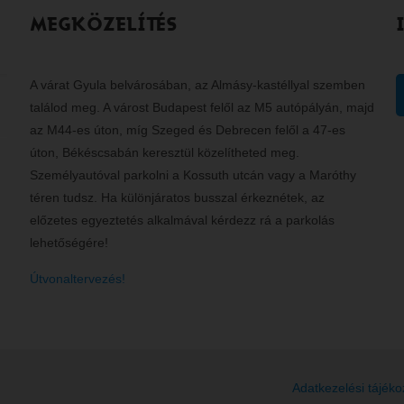
MEGKÖZELÍTÉS
A várat Gyula belvárosában, az Almásy-kastéllyal szemben
találod meg. A várost Budapest felől az M5 autópályán, majd
az M44-es úton, míg Szeged és Debrecen felől a 47-es
úton, Békéscsabán keresztül közelítheted meg.
Személyautóval parkolni a Kossuth utcán vagy a Maróthy
téren tudsz. Ha különjáratos busszal érkeznétek, az
előzetes egyeztetés alkalmával kérdezz rá a parkolás
lehetőségére!
Útvonaltervezés!
Adatkezelési tájéko