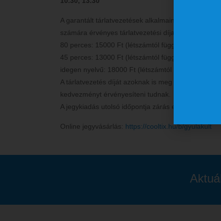
10.30, 13.30
A garantált tárlatvezetések alkalmain túl vezetést 
számára érvényes tárlatvezetési díjak (az előre regi
80 perces: 15000 Ft (létszámtól függetlenül)
45 perces: 13000 Ft (létszámtól függetlenül)
idegen nyelvű: 18000 Ft (létszámtól függetlenül)
A tárlatvezetés díját azoknak is meg kell fizetniük
kedvezményt érvényesíteni tudnak.
A jegykiadás utolsó időpontja zárás előtt egy órával
Online jegyvásárlás:
https://cooltix.hu/b/gyulakult
Aktuá