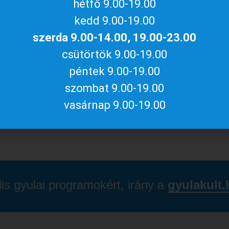
hétfő 9.00-19.00
kedd 9.00-19.00
kérő egyéni látogatóink és az érkező csoportok
sztrált közösségek részére is):
szerda 9.00-14.00, 19.00-23.00
csütörtök 9.00-19.00
péntek 9.00-19.00
, akik belépőjegyük megváltásakor valamilyen
szombat 9.00-19.00
vasárnap 9.00-19.00
.
lis gyulai programokért, irány a
gyulakult.