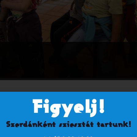
togatók számára, csoportoknak nem biztosított alkalmak).
Figyelj!
Szerdánként sziesztát tartunk!