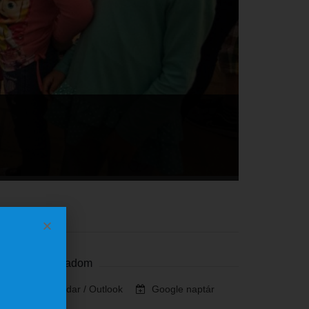
Szervező
Naptárhoz adom
iCalendar / Outlook
Google naptár