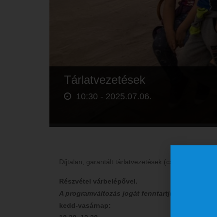
Tárlatvezetések
10:30 -
2025.07.06.
Díjtalan, garantált tárlatvezetések (csak egyéni lá
Részvétel várbelépővel.
A programváltozás jogát fenntartjuk.
kedd-vasárnap: