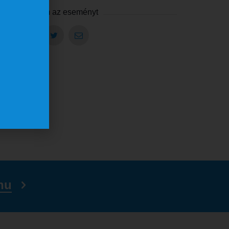
Megosztom az eseményt
hu