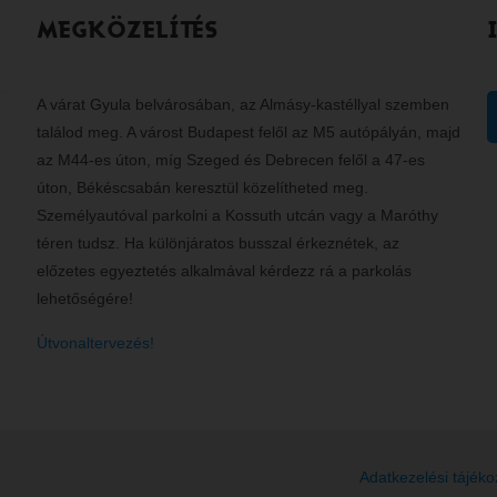
MEGKÖZELÍTÉS
A várat Gyula belvárosában, az Almásy-kastéllyal szemben
találod meg. A várost Budapest felől az M5 autópályán, majd
az M44-es úton, míg Szeged és Debrecen felől a 47-es
úton, Békéscsabán keresztül közelítheted meg.
Személyautóval parkolni a Kossuth utcán vagy a Maróthy
téren tudsz. Ha különjáratos busszal érkeznétek, az
előzetes egyeztetés alkalmával kérdezz rá a parkolás
lehetőségére!
Útvonaltervezés!
Adatkezelési tájéko