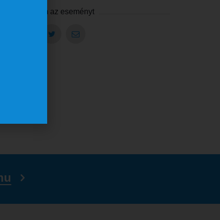
Megosztom az eseményt
hu