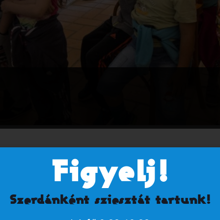
togatók számára, csoportoknak nem biztosított alkalmak).
Figyelj!
Szerdánként sziesztát tartunk!