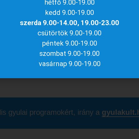
hétfő 9.00-19.00
kedd 9.00-19.00
kérő egyéni látogatóink és az érkező csoportok
sztrált közösségek részére is):
szerda 9.00-14.00, 19.00-23.00
csütörtök 9.00-19.00
péntek 9.00-19.00
, akik belépőjegyük megváltásakor valamilyen
szombat 9.00-19.00
vasárnap 9.00-19.00
.
lis gyulai programokért, irány a
gyulakult.