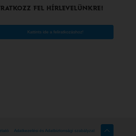
IRATKOZZ FEL HÍRLEVELÜNKRE!
Kattints ide a feliratkozáshoz!
ztató
Adatkezelési és Adatbiztonsági szabályzat