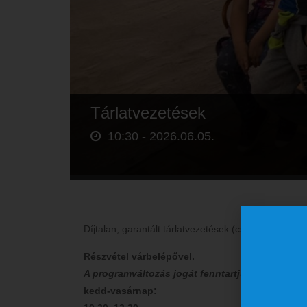
Tárlatvezetések
10:30 -
2026.06.05.
Díjtalan, garantált tárlatvezetések (csak egyéni lá
Részvétel várbelépővel.
A programváltozás jogát fenntartjuk.
kedd-vasárnap: