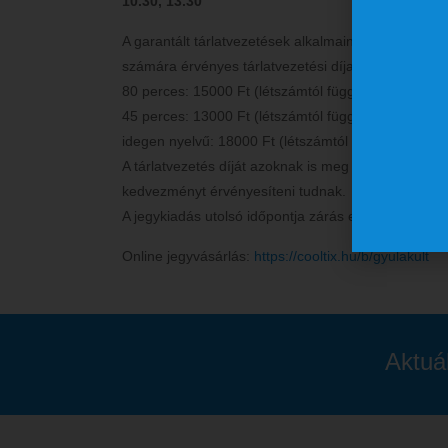
10.30, 13.30
A garantált tárlatvezetések alkalmain túl vezetést 
számára érvényes tárlatvezetési díjak (az előre regi
80 perces: 15000 Ft (létszámtól függetlenül)
45 perces: 13000 Ft (létszámtól függetlenül)
idegen nyelvű: 18000 Ft (létszámtól függetlenül)
A tárlatvezetés díját azoknak is meg kell fizetniük
kedvezményt érvényesíteni tudnak.
A jegykiadás utolsó időpontja zárás előtt egy órával
Online jegyvásárlás:
https://cooltix.hu/b/gyulakult
Aktuá