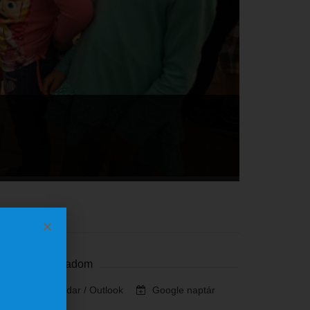
Szervező
Naptárhoz adom
iCalendar / Outlook
Google naptár