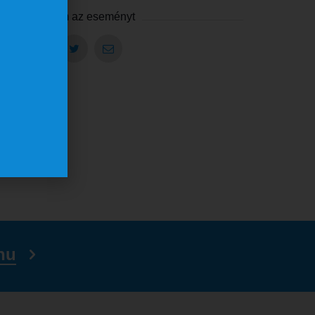
Megosztom az eseményt
hu