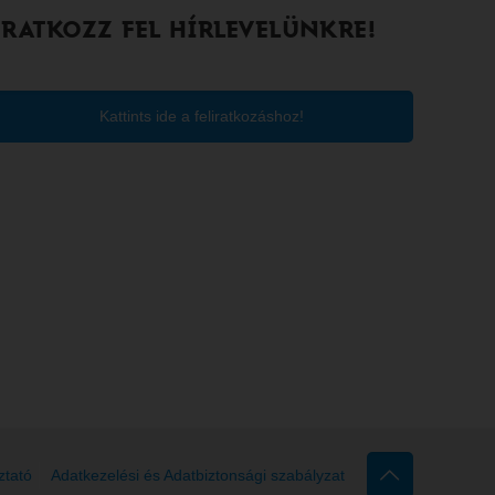
IRATKOZZ FEL HÍRLEVELÜNKRE!
Kattints ide a feliratkozáshoz!
ztató
Adatkezelési és Adatbiztonsági szabályzat