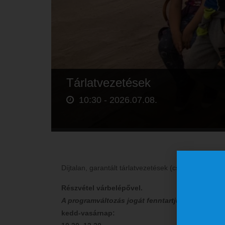
Tárlatvezetések
10:30 -
2026.07.08.
Díjtalan, garantált tárlatvezetések (csak egyéni lá
Részvétel várbelépővel.
A programváltozás jogát fenntartjuk.
kedd-vasárnap: