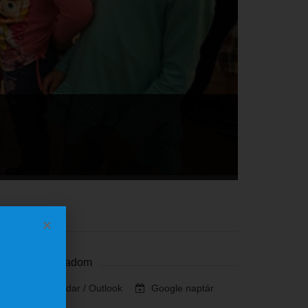
Szervező
Naptárhoz adom
iCalendar / Outlook
Google naptár