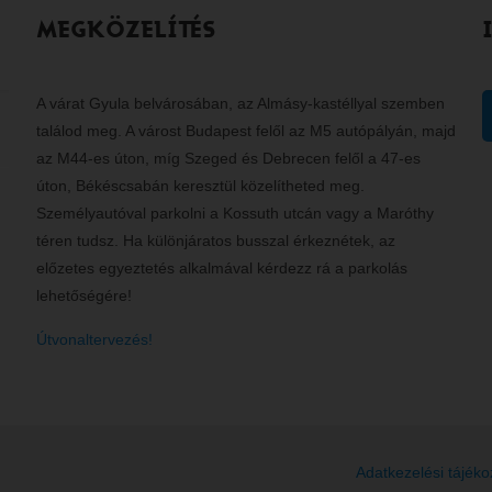
MEGKÖZELÍTÉS
A várat Gyula belvárosában, az Almásy-kastéllyal szemben
találod meg. A várost Budapest felől az M5 autópályán, majd
az M44-es úton, míg Szeged és Debrecen felől a 47-es
úton, Békéscsabán keresztül közelítheted meg.
Személyautóval parkolni a Kossuth utcán vagy a Maróthy
téren tudsz. Ha különjáratos busszal érkeznétek, az
előzetes egyeztetés alkalmával kérdezz rá a parkolás
lehetőségére!
Útvonaltervezés!
Adatkezelési tájéko