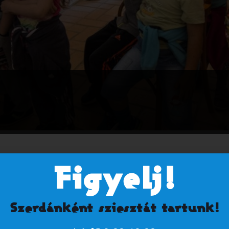
togatók számára, csoportoknak nem biztosított alkalmak).
Figyelj!
Szerdánként sziesztát tartunk!