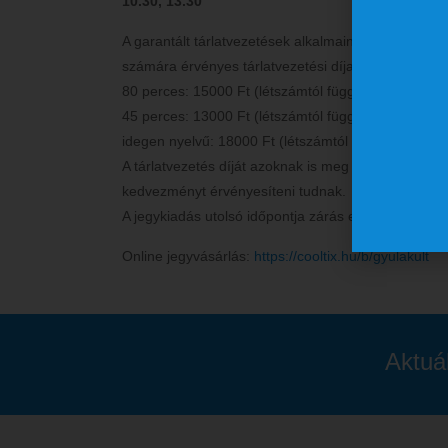
10.30, 13.30
A garantált tárlatvezetések alkalmain túl vezetést 
számára érvényes tárlatvezetési díjak (az előre regi
80 perces: 15000 Ft (létszámtól függetlenül)
45 perces: 13000 Ft (létszámtól függetlenül)
idegen nyelvű: 18000 Ft (létszámtól függetlenül)
A tárlatvezetés díját azoknak is meg kell fizetniük
kedvezményt érvényesíteni tudnak.
A jegykiadás utolsó időpontja zárás előtt egy órával
Online jegyvásárlás:
https://cooltix.hu/b/gyulakult
Aktuá