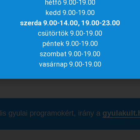
hétfő 9.00-19.00
kedd 9.00-19.00
kérő egyéni látogatóink és az érkező csoportok
sztrált közösségek részére is):
szerda 9.00-14.00, 19.00-23.00
csütörtök 9.00-19.00
péntek 9.00-19.00
, akik belépőjegyük megváltásakor valamilyen
szombat 9.00-19.00
vasárnap 9.00-19.00
.
lis gyulai programokért, irány a
gyulakult.