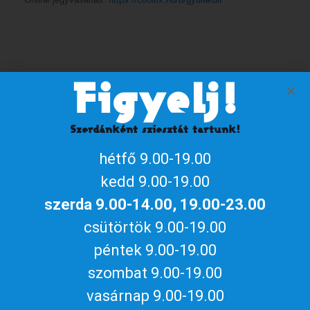
Szervező
Figyelj!
Naptárhoz adom
Szerdánként sziesztát tartunk!
iCalendar / Outlook
Google naptár
hétfő 9.00-19.00
Megosztom az eseményt
kedd 9.00-19.00
szerda 9.00-14.00, 19.00-23.00
csütörtök 9.00-19.00
péntek 9.00-19.00
szombat 9.00-19.00
Aktuális gyulai programokért, irány
vasárnap 9.00-19.00
a
gyulakult.hu