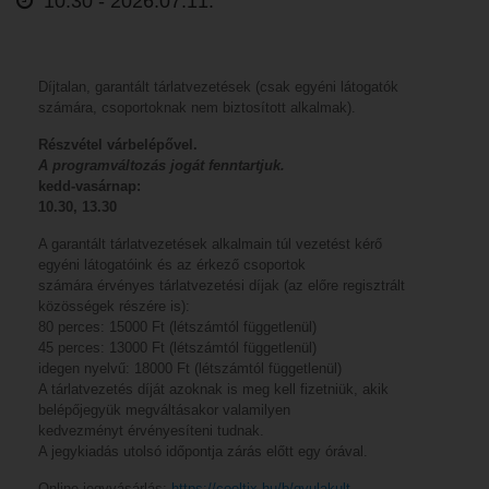
10:30 -
2026.07.11.
Díjtalan, garantált tárlatvezetések (csak egyéni látogatók
számára, csoportoknak nem biztosított alkalmak).
Részvétel várbelépővel.
A programváltozás jogát fenntartjuk.
kedd-vasárnap:
10.30, 13.30
A garantált tárlatvezetések alkalmain túl vezetést kérő
egyéni látogatóink és az érkező csoportok
számára érvényes tárlatvezetési díjak (az előre regisztrált
közösségek részére is):
80 perces: 15000 Ft (létszámtól függetlenül)
45 perces: 13000 Ft (létszámtól függetlenül)
idegen nyelvű: 18000 Ft (létszámtól függetlenül)
A tárlatvezetés díját azoknak is meg kell fizetniük, akik
belépőjegyük megváltásakor valamilyen
kedvezményt érvényesíteni tudnak.
A jegykiadás utolsó időpontja zárás előtt egy órával.
Online jegyvásárlás:
https://cooltix.hu/b/gyulakult