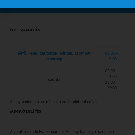
NYITVATARTÁS
hétfő, kedd, csütörtök, péntek, szombat,
09:00 –
vasárnap
19:00
09:00 –
14:00
szerda
19:00 –
23:00
A jegykiadás utolsó időpontja zárás előtt fél órával.
MEGKÖZELÍTÉS
A várat Gyula belvárosában, az Almásy-kastéllyal szemben