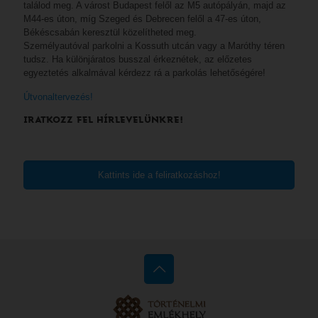
találod meg. A várost Budapest felől az M5 autópályán, majd az
M44-es úton, míg Szeged és Debrecen felől a 47-es úton,
Békéscsabán keresztül közelítheted meg.
Személyautóval parkolni a Kossuth utcán vagy a Maróthy téren
tudsz. Ha különjáratos busszal érkeznétek, az előzetes
egyeztetés alkalmával kérdezz rá a parkolás lehetőségére!
Útvonaltervezés!
IRATKOZZ FEL HÍRLEVELÜNKRE!
Kattints ide a feliratkozáshoz!