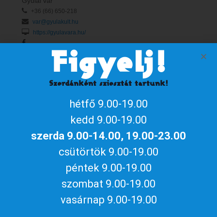
Gyulai vár
+36 (66) 650-218
var@gyulakult.hu
https://gyulavara.hu/
Figyelj!
Naptárhoz adom
Szerdánként sziesztát tartunk!
iCalendar / Outlook
Google naptár
hétfő 9.00-19.00
Megosztom az eseményt
kedd 9.00-19.00
szerda 9.00-14.00, 19.00-23.00
csütörtök 9.00-19.00
péntek 9.00-19.00
Aktuális gyulai programokért, irány
szombat 9.00-19.00
a
gyulakult.hu
vasárnap 9.00-19.00