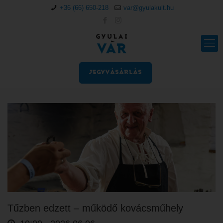
+36 (66) 650-218
var@gyulakult.hu
JEGYVÁSÁRLÁS
Tűzben edzett – működő kovácsműhely