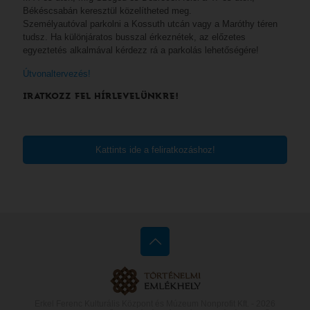
Békéscsabán keresztül közelítheted meg.
Személyautóval parkolni a Kossuth utcán vagy a Maróthy téren
tudsz. Ha különjáratos busszal érkeznétek, az előzetes
egyeztetés alkalmával kérdezz rá a parkolás lehetőségére!
Útvonaltervezés!
IRATKOZZ FEL HÍRLEVELÜNKRE!
Kattints ide a feliratkozáshoz!
Erkel Ferenc Kulturális Központ és Múzeum Nonprofit Kft. -
2026