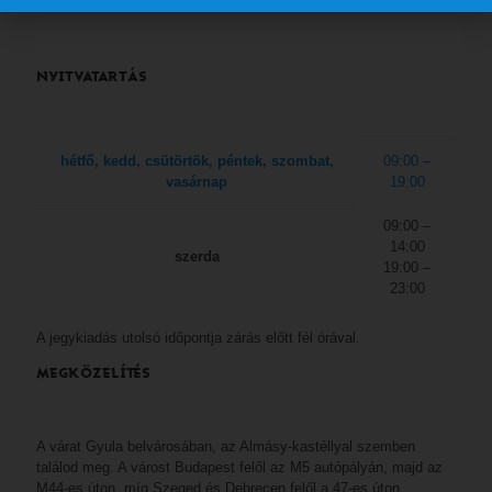
NYITVATARTÁS
hétfő, kedd, csütörtök, péntek, szombat,
09:00 –
vasárnap
19:00
09:00 –
14:00
szerda
19:00 –
23:00
A jegykiadás utolsó időpontja zárás előtt fél órával.
MEGKÖZELÍTÉS
A várat Gyula belvárosában, az Almásy-kastéllyal szemben
találod meg. A várost Budapest felől az M5 autópályán, majd az
M44-es úton, míg Szeged és Debrecen felől a 47-es úton,