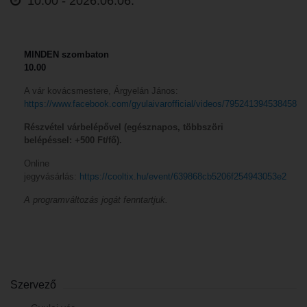
10:00 -
2026.06.06.
MINDEN szombaton
10.00
A vár kovácsmestere, Árgyelán János:
https://www.facebook.com/gyulaivarofficial/videos/795241394538458
Részvétel várbelépővel (egésznapos, többszöri
belépéssel: +500 Ft/fő).
Online
jegyvásárlás:
https://cooltix.hu/event/639868cb5206f254943053e2
A programváltozás jogát fenntartjuk.
Szervező