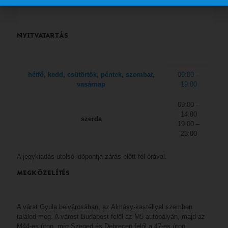
NYITVATARTÁS
hétfő, kedd, csütörtök, péntek, szombat,
09:00 –
vasárnap
19:00
09:00 –
14:00
szerda
19:00 –
23:00
A jegykiadás utolsó időpontja zárás előtt fél órával.
MEGKÖZELÍTÉS
A várat Gyula belvárosában, az Almásy-kastéllyal szemben
találod meg. A várost Budapest felől az M5 autópályán, majd az
M44-es úton, míg Szeged és Debrecen felől a 47-es úton,