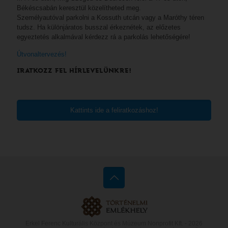
Békéscsabán keresztül közelítheted meg.
Személyautóval parkolni a Kossuth utcán vagy a Maróthy téren
tudsz. Ha különjáratos busszal érkeznétek, az előzetes
egyeztetés alkalmával kérdezz rá a parkolás lehetőségére!
Útvonaltervezés!
IRATKOZZ FEL HÍRLEVELÜNKRE!
Kattints ide a feliratkozáshoz!
Erkel Ferenc Kulturális Központ és Múzeum Nonprofit Kft. -
2026