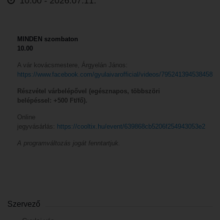
10:00 -
2026.07.11.
MINDEN szombaton
10.00
A vár kovácsmestere, Árgyelán János:
https://www.facebook.com/gyulaivarofficial/videos/795241394538458
Részvétel várbelépővel (egésznapos, többszöri
belépéssel: +500 Ft/fő).
Online
jegyvásárlás:
https://cooltix.hu/event/639868cb5206f254943053e2
A programváltozás jogát fenntartjuk.
Szervező