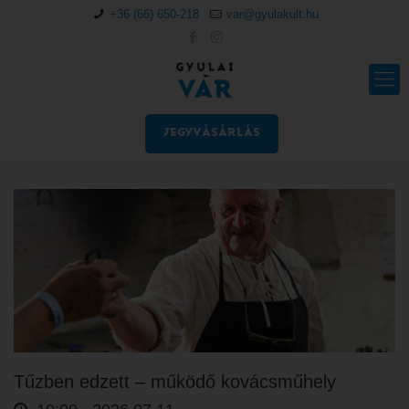
+36 (66) 650-218
var@gyulakult.hu
JEGYVÁSÁRLÁS
Tűzben edzett – működő kovácsműhely