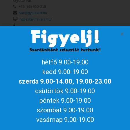
Gyulai vár
+36 (66) 650-218
var@gyulakult.hu
https://gyulavara.hu/
Figyelj!
Naptárhoz adom
Szerdánként sziesztát tartunk!
iCalendar / Outlook
Google naptár
hétfő 9.00-19.00
Megosztom az eseményt
kedd 9.00-19.00
szerda 9.00-14.00, 19.00-23.00
csütörtök 9.00-19.00
péntek 9.00-19.00
Aktuális gyulai programokért, irány
szombat 9.00-19.00
a
gyulakult.hu
vasárnap 9.00-19.00