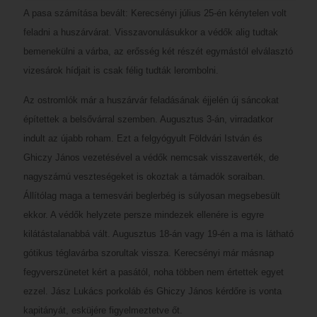
A pasa számítása bevált: Kerecsényi július 25-én kénytelen volt
feladni a huszárvárat. Visszavonulásukkor a védők alig tudtak
bemenekülni a várba, az erősség két részét egymástól elválasztó
vizesárok hídjait is csak félig tudták lerombolni.
Az ostromlók már a huszárvár feladásának éjjelén új sáncokat
építettek a belsővárral szemben. Augusztus 3-án, virradatkor
indult az újabb roham. Ezt a felgyógyult Földvári István és
Ghiczy János vezetésével a védők nemcsak visszaverték, de
nagyszámú veszteségeket is okoztak a támadók soraiban.
Állítólag maga a temesvári beglerbég is súlyosan megsebesült
ekkor. A védők helyzete persze mindezek ellenére is egyre
kilátástalanabbá vált. Augusztus 18-án vagy 19-én a ma is látható
gótikus téglavárba szorultak vissza. Kerecsényi már másnap
fegyverszünetet kért a pasától, noha többen nem értettek egyet
ezzel. Jász Lukács porkoláb és Ghiczy János kérdőre is vonta
kapitányát, esküjére figyelmeztetve őt.