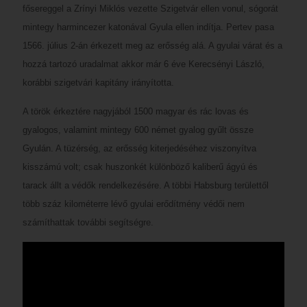
fősereggel a Zrínyi Miklós vezette Szigetvár ellen vonul, sógorát
mintegy harmincezer katonával Gyula ellen indítja. Pertev pasa
1566. július 2-án érkezett meg az erősség alá. A gyulai várat és a
hozzá tartozó uradalmat akkor már 6 éve Kerecsényi László,
korábbi szigetvári kapitány irányította.
A török érkeztére nagyjából 1500 magyar és rác lovas és
gyalogos, valamint mintegy 600 német gyalog gyűlt össze
Gyulán. A tüzérség, az erősség kiterjedéséhez viszonyítva
kisszámú volt; csak huszonkét különböző kaliberű ágyú és
tarack állt a védők rendelkezésére. A többi Habsburg területtől
több száz kilométerre lévő gyulai erődítmény védői nem
számíthattak további segítségre.