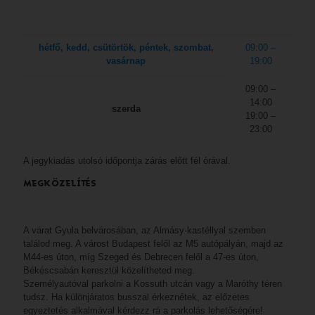
gyalogság, utánuk a lovasság és legvégül Kerecsényi vonult ki a
pasa által beküldött túszokkal. Gyulától egy mérföldre járhattak,
amikor – a megállapodás ellenére – az oszmán katonaság a
hétfő, kedd, csütörtök, péntek, szombat,
09:00 –
vasárnap
19:00
kivonulókra tört. Kerecsényit elfogták, Nándorfehérvárra
hurcolták, majd hamarosan ki is végezték.
09:00 –
14:00
szerda
A vár feladása abban a korban árulásnak számított, ám azzal,
19:00 –
23:00
hogy több mint két hónapig védte Gyulát külső segítség és
felmentés reménye nélkül, az erődítményt pedig az oda
A jegykiadás utolsó időpontja zárás előtt fél órával.
beszorult, víz nélkül maradt és járvány tizedelte civil lakosság
MEGKÖZELÍTÉS
védelme érdekében adta fel, Kerecsényi László megérdemli, hogy
hősként gondoljunk rá.
A várat Gyula belvárosában, az Almásy-kastéllyal szemben
találod meg. A várost Budapest felől az M5 autópályán, majd az
M44-es úton, míg Szeged és Debrecen felől a 47-es úton,
Békéscsabán keresztül közelítheted meg.
Személyautóval parkolni a Kossuth utcán vagy a Maróthy téren
tudsz. Ha különjáratos busszal érkeznétek, az előzetes
egyeztetés alkalmával kérdezz rá a parkolás lehetőségére!