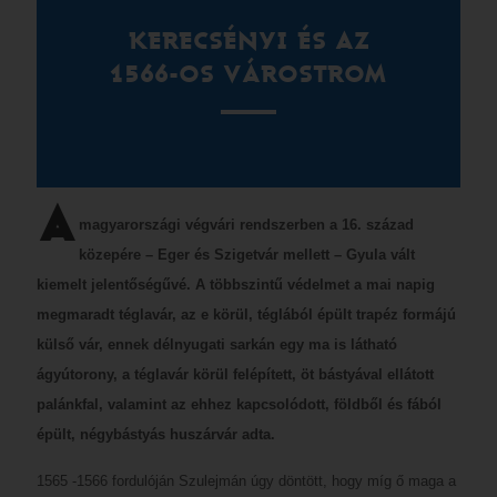
KERECSÉNYI ÉS AZ
1566-OS VÁROSTROM
A
magyarországi végvári rendszerben a 16. század
közepére – Eger és Szigetvár mellett – Gyula vált
kiemelt jelentőségűvé. A többszintű védelmet a mai napig
megmaradt téglavár, az e körül, téglából épült trapéz formájú
külső vár, ennek délnyugati sarkán egy ma is látható
ágyútorony, a téglavár körül felépített, öt bástyával ellátott
palánkfal, valamint az ehhez kapcsolódott, földből és fából
épült, négybástyás huszárvár adta.
1565 -1566 fordulóján Szulejmán úgy döntött, hogy míg ő maga a