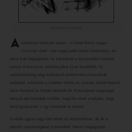
Kerecsényi László
A
sövénnyel körülvett várost – a Fehér-Körös magas
vízszintje miatt – pár napig tudta tartani Kerecsényi, ám
július 6-án felgyújttatta, és katonáival a huszárvárba húzódott
vissza. A huszárvár ostroma július 11-én kezdődött. Az
ostromtüzérség négy különböző pontról törte a huszárvár
palánkját, miközben a védelem fontos és szerves részét képező
árkot rőzsével és földdel töltötték fel. A huszárvár megrongált
bástyái alól kihordták a földet, majd fát vittek a helyére, hogy
tüzet gyújtsanak, s így rombolják le ezeket.
A védők ugyan nagy kárt tettek az ostromlókban, de ők is
jelentős veszteségeket szenvedtek. Három öregágyújuk