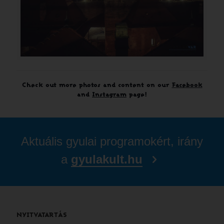
Check out more photos and content on our
Facebook
and
Instagram
page!
Aktuális gyulai programokért, irány
a
gyulakult.hu
NYITVATARTÁS