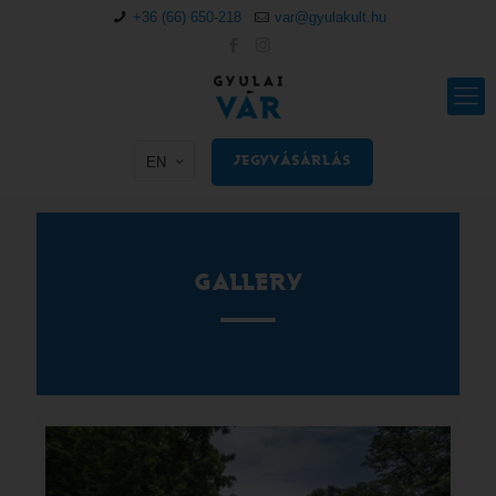
+36 (66) 650-218
var@gyulakult.hu
EN
JEGYVÁSÁRLÁS
GALLERY