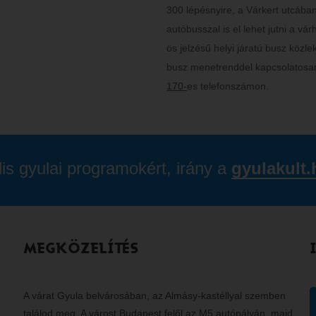
300 lépésnyire, a Várkert utcában
autóbusszal is el lehet jutni a v
ös jelzésű helyi járatú busz közl
busz menetrenddel kapcsolatosan
170-
es telefonszámon.
lis gyulai programokért, irány a
gyulakult.
MEGKÖZELÍTÉS
A várat Gyula belvárosában, az Almásy-kastéllyal szemben
találod meg. A várost Budapest felől az M5 autópályán, majd