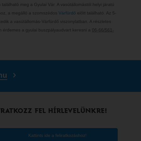
 található meg a Gyulai Vár. A vasútállomástól helyi járatú
árhoz, a megálló a szomszédos
Várfürdő
előtt található. Az 5-
ekedik a vasútállomás-Várfürdő viszonylatban. A részletes
 érdemes a gyulai buszpályaudvart keresni a
06-66/561-
hu
IRATKOZZ FEL HÍRLEVELÜNKRE!
Kattints ide a feliratkozáshoz!