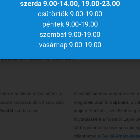
szerda 9.00-14.00, 19.00-23.00
csütörtök 9.00-19.00
MÚZEUMPEDAGÓGIAI AJÁNLATAIN
péntek 9.00-19.00
étek teljesebbé látogatásotokat különleges élményeket adó programjain
szombat 9.00-19.00
vasárnap 9.00-19.00
vasútállomástól a várhoz?
éterre található a Gyulai Vár. A
A vasútállomásra megérkezvén a 
ával mindössze 25-30 perc alatt
megtétele után fordulj balra, a J
ászdát
is útba ejtve.
majd a Petőfi tér, ezt követően 
folytatásaként a Kossuth Lajos ut
körforgalmon és összesen minteg
pillanthatod a
Gyulai Almásy-kast