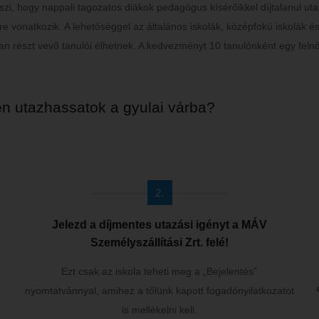
szi, hogy nappali tagozatos diákok pedagógus kísérőikkel díjtalanul 
e vonatkozik. A lehetőséggel az általános iskolák, középfokú iskolák 
an részt vevő tanulói élhetnek. A kedvezményt 10 tanulónként egy felnőt
n utazhassatok a gyulai várba?
2.
Jelezd a díjmentes utazási igényt a MÁV
Személyszállítási Zrt. felé!
Ezt csak az iskola teheti meg a „Bejelentés”
nyomtatvánnyal, amihez a tőlünk kapott fogadónyilatkozatot
is mellékelni kell.