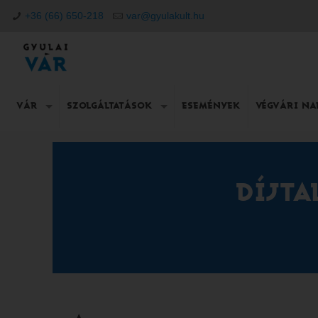
+36 (66) 650-218
var@gyulakult.hu
VÁR
SZOLGÁLTATÁSOK
ESEMÉNYEK
VÉGVÁRI N
DÍJTA