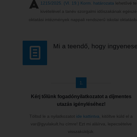
A
1215/2025. (VI. 19.) Korm. határozata
lehetővé te
kivételével a tanév szorgalmi időszakának egészér
oktatási intézmények nappali rendszerű iskolai oktatásb
Mi a teendő, hogy ingyenese
1.
Kérj tőlünk fogadónyilatkozatot a díjmentes
utazás igényléséhez!
Töltsd le a nyilatkozatot
ide kattintva
, kitöltve küld el a
var@gyulakult.hu címre! Ezt mi aláírva, lepecsételve
visszaküldjük.