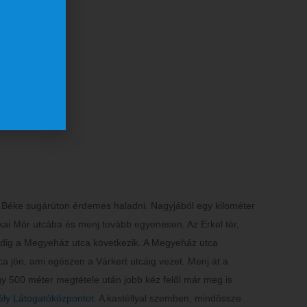
K
kkal!
Béke sugárúton érdemes haladni. Nagyjából egy kilométer
ókai Mór utcába és menj tovább egyenesen. Az Erkel tér,
pedig a Megyeház utca következik. A Megyeház utca
ca jön, ami egészen a Várkert utcáig vezet. Menj át a
y 500 méter megtétele után jobb kéz felől már meg is
ély Látogatóközpontot
. A kastéllyal szemben, mindössze