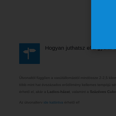
Tegy
Hogyan juthatsz el a gyulai 
Útvonaltól függően a vasútállomástól mindössze 2-2,5 kilom
több mint hat évszázados erődítmény kellemes tempójú sét
érhető el, akár a
Ladics-házat
, valamint a
Százéves Cukr
Az útvonalterv
ide kattintva
érhető el!