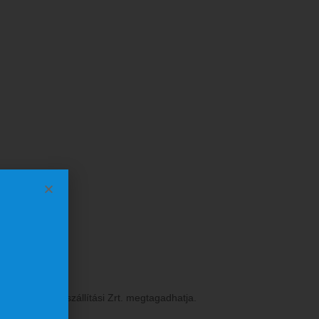
Kérdőív
pal
.
Kérdőív
a MÁV Személyszállítási Zrt. megtagadhatja.