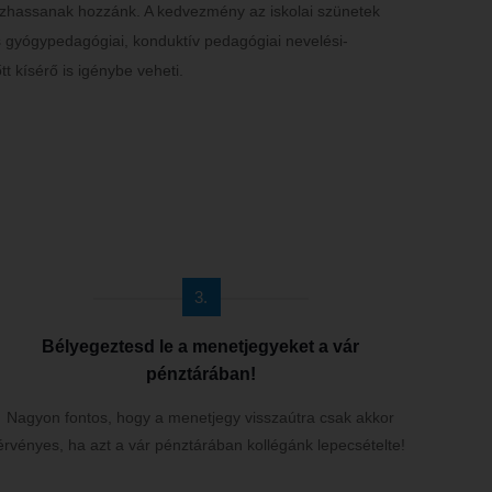
utazhassanak hozzánk. A kedvezmény az iskolai szünetek
és gyógypedagógiai, konduktív pedagógiai nevelési-
t kísérő is igénybe veheti.
3.
Bélyegeztesd le a menetjegyeket a vár
pénztárában!
Nagyon fontos, hogy a menetjegy visszaútra csak akkor
érvényes, ha azt a vár pénztárában kollégánk lepecsételte!