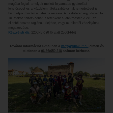
magába foglal, amelyek mellett folyamatos gyakorlási
lehetőséget és a küzdelem játékszabályainak ismertetését is
biztosítjuk minden új játékos részére. A csatatéren egy időben 6-
10 játékos tartózkodhat, esetenként a játékmester. A cél: az
ellenfél összes tagjának kiejtése, vagy az ellenfél zászlójának
megszerzése.
Részvételi díj:
2200Ft/fő (8 fő alatt 2500Ft/fő)
További információt e-mailben a
var@gyulakult.hu
címen és
telefonon a
06-66/650-218
számon kérhetsz.