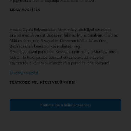
A jegykiadás utolsó időpontja zárás előtt fél órával.
MEGKÖZELÍTÉS
A várat Gyula belvárosában, az Almásy-kastéllyal szemben
találod meg. A várost Budapest felől az M5 autópályán, majd az
M44-es úton, míg Szeged és Debrecen felől a 47-es úton,
Békéscsabán keresztül közelítheted meg.
Személyautóval parkolni a Kossuth utcán vagy a Maróthy téren
tudsz. Ha különjáratos busszal érkeznétek, az előzetes
egyeztetés alkalmával kérdezz rá a parkolás lehetőségére!
Útvonaltervezés!
IRATKOZZ FEL HÍRLEVELÜNKRE!
Kattints ide a feliratkozáshoz!