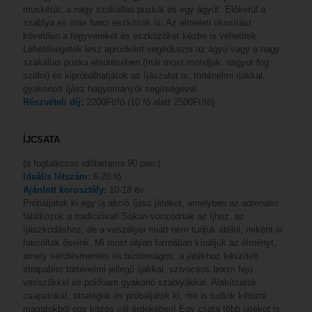
muskétát, a nagy szakállas puskát és egy ágyút. Előkerül a
szablya és más harci eszközök is. Az elméleti okosítást
követően a fegyvereket és eszközöket kézbe is vehetitek.
Lehetőségetek lesz apródként segédkezni az ágyú vagy a nagy
szakállas puska elsütésében (már most mondjuk: nagyot fog
szólni) és kipróbálhatjátok az íjászatot is, történelmi íjakkal,
gyakorlott íjász hagyományőr segítségével.
Részvételi díj:
2200Ft/fő (10 fő alatt 2500Ft/fő)
ÍJCSATA
(a foglalkozás időtartama 90 perc)
Ideális létszám:
6-20 fő
Ajánlott korosztály:
10-18 év
Próbáljatok ki egy új akció íjász játékot, amelyben az adrenalin
találkozok a tradícióval! Sokan vonzódnak az íjhoz, az
íjászkodáshoz, de a veszélyei miatt nem tudjuk átélni, miként is
harcoltak őseink. Mi most olyan formában kínáljuk az élményt,
amely sérülésmentes és biztonságos: a játékhoz készített
strapabíró történelmi jellegű íjakkal, szivacsos boom fejű
vesszőkkel és polifoam gyakorló szablyákkal. Alakítsatok
csapatokat, stratégiát és próbáljátok ki, mit is tudtok kihozni
magatokból egy közös cél érdekében! Egy csata több játékot is