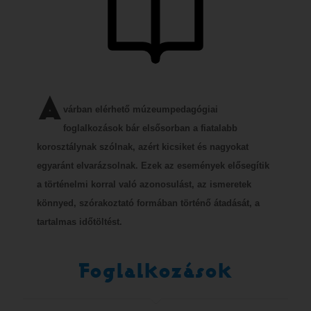
A
várban elérhető múzeumpedagógiai
foglalkozások bár elsősorban a fiatalabb
korosztálynak szólnak, azért kicsiket és nagyokat
egyaránt elvarázsolnak. Ezek az események elősegítik
a történelmi korral való azonosulást, az ismeretek
könnyed, szórakoztató formában történő átadását, a
tartalmas időtöltést.
Foglalkozások