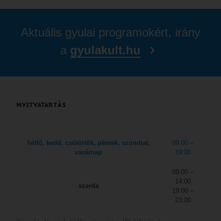
Aktuális gyulai programokért, irány
a
gyulakult.hu
NYITVATARTÁS
hétfő, kedd, csütörtök, péntek, szombat,
09:00 –
vasárnap
19:00
09:00 –
14:00
szerda
19:00 –
23:00