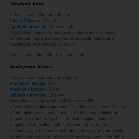
Királyok kora
(a foglalkozás időtartama 60 perc)
Ideális létszám:
20-28 fő
Ajánlott korosztály:
8-9 éves kortól
A középkori kódexek történetével és elkészítésük módjával
ismertetjük meg a résztvevőket, az elkészült munkákat a
foglalkozás végén haza is lehet vinni.
A foglalkozás díja 2700 Ft/fő + várbelépő.
Szulejmán kémei
(a foglalkozás időtartama 60-90 perc)
Minimális létszám:
3 fő
Maximális létszám:
100 fő
Ajánlott korosztály:
13-18 év
Nem véletlen, hogy ez az egyik legnépszerűbb
múzeumpedagógiai programunk. Töviről hegyire ismerhetik meg a
várat a diákok ezzel a játékunkkal. Az előzetesen kialakított
csoportok az erődítmény teljes területén logikai feladatok
megoldásával, önállóan érik el a kívánt célt: az információ
dekódolását, a „hadmozdulatok” elősegítését. A program Gyula
várának 1566-os ostromát idézi, és része egy rövid ismertető a