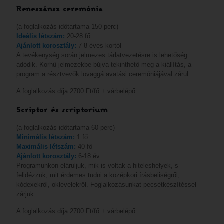
Reneszánsz ceremónia
(a foglalkozás időtartama 150 perc)
Ideális létszám:
20-28 fő
Ajánlott korosztály:
7-8 éves kortól
A tevékenység során jelmezes tárlatvezetésre is lehetőség
adódik. Korhű jelmezekbe bújva tekinthető meg a kiállítás, a
program a résztvevők lovaggá avatási ceremóniájával zárul.
A foglalkozás díja 2700 Ft/fő + várbelépő.
Scriptor és scriptorium
(a foglalkozás időtartama 60 perc)
Minimális létszám:
1 fő
Maximális létszám:
40 fő
Ajánlott korosztály:
6-18 év
Programunkon eláruljuk, mik is voltak a hiteleshelyek, s
felidézzük, mit érdemes tudni a középkori írásbeliségről,
kódexekről, oklevelekről. Foglalkozásunkat pecsétkészítéssel
zárjuk.
A foglalkozás díja 2700 Ft/fő + várbelépő.