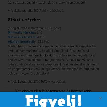
16. századi végvári küzdelmekről, s azok jelentőségéről.
A foglalkozás díja 500 Ft/fő + várbelépő.
Párbaj a végeken
(a foglalkozás időtartama 60-120 perc)
Minimális létszám:
2 fő
Maximális létszám:
40 fő
Ajánlott korosztály:
13-18 év
Miután hagyományőrzőink megismertették a résztvevőket a 16.
századi harcmodorral, a korabeli öltözékkel, felszereléssel,
szablya- és fokosmásolatokkal, instruktoraink néhány alapvető
szablyavívó mozdulatot is megtanítanak. A tanult mozdulatok
felhasználásával aztán – instruktoraink felügyeletével – párharcot
és csapatharcot vívnak az ifjú vitézek biztonságos és ártalmatlan
polifoam gyakorlószablyákkal.
A foglalkozás díja 2700 Ft/fő + várbelépő.
Van ajánlatunk a felső tagozatos és középiskolás
diákoknak is!
Figyelj!
Az Erkel Ferenc Múzeum szakemberei a várhoz kapcsolódó több