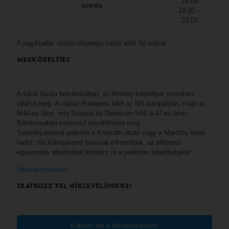
14:00
szerda
19:00 –
23:00
A jegykiadás utolsó időpontja zárás előtt fél órával.
MEGKÖZELÍTÉS
A várat Gyula belvárosában, az Almásy-kastéllyal szemben
találod meg. A várost Budapest felől az M5 autópályán, majd az
M44-es úton, míg Szeged és Debrecen felől a 47-es úton,
Békéscsabán keresztül közelítheted meg.
Személyautóval parkolni a Kossuth utcán vagy a Maróthy téren
tudsz. Ha különjáratos busszal érkeznétek, az előzetes
egyeztetés alkalmával kérdezz rá a parkolás lehetőségére!
Útvonaltervezés!
IRATKOZZ FEL HÍRLEVELÜNKRE!
Kattints ide a feliratkozáshoz!