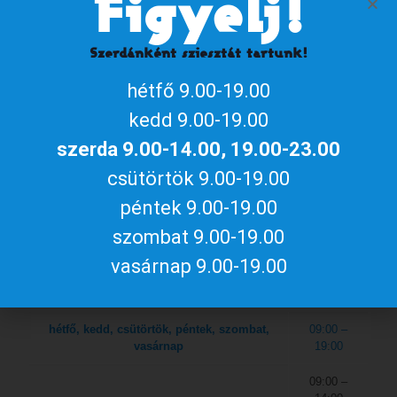
Figyelj!
Keresd fel az ajándéküzletet, hogy a várban tett látogatás
tárgyiasult emlékeit hazavihesd!
Szerdánként sziesztát tartunk!
hétfő 9.00-19.00
kedd 9.00-19.00
Aktuális gyulai programokért, irány
szerda 9.00-14.00, 19.00-23.00
a
gyulakult.hu
csütörtök 9.00-19.00
péntek 9.00-19.00
szombat 9.00-19.00
vasárnap 9.00-19.00
NYITVATARTÁS
hétfő, kedd, csütörtök, péntek, szombat,
09:00 –
vasárnap
19:00
09:00 –