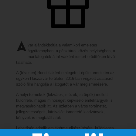
A
vár ajándékboltja a valamikori emeletes
ágyútoronyban, a pénztárral közös helyiségben, a
mai látogatók által várként ismert erődítésen kívül
található.
A (tévesen) Rondellaként emlegetett épület emeletén az
egykori Huszárvár területén 2016-ban végzett ásatásról
szóló film hangolja a látogatót a vár megismerésére.
A helyi termékek (lekvárok, mézek, szörpök) mellett
különféle, magas minőséget képviselő emléktárgyak is
megvásárolhatók itt. Az üzletben a város történetét,
jellegzetességeit, látnivalóit ismertető kiadványok,
könyvek is megtalálhatók.
Lehetőség adódik emlékérme elkészítésére, különleges,
korhű térképek megvételére.