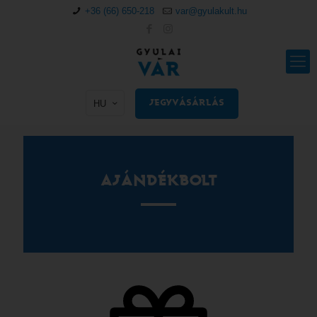
+36 (66) 650-218
var@gyulakult.hu
HU
JEGYVÁSÁRLÁS
AJÁNDÉKBOLT