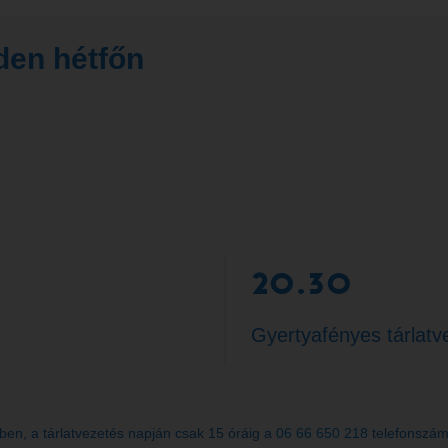
den hétfőn
20.30
Gyertyafényes tárlatv
őben, a tárlatvezetés napján csak 15 óráig a
06 66 650 218
telefonszám