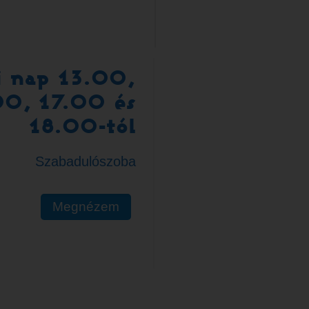
i nap 13.00,
00, 17.00 és
18.00-tól
Szabadulószoba
Megnézem