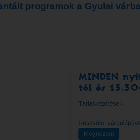
antált programok a Gyulai várb
MINDEN nyit
tól és 13.30
Tárlatvezetések
Részvétel várbelépőve
Megnézem