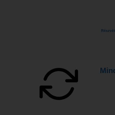
Részvét
Min