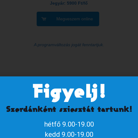
Jegyár: 5900 Ft/fő
Megveszem online
A programváltozás jogát fenntartjuk.
den pénteken
Figyelj!
Szerdánként sziesztát tartunk!
hétfő 9.00-19.00
kedd 9.00-19.00