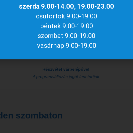
szerda 9.00-14.00, 19.00-23.00
csütörtök 9.00-19.00
15.00
péntek 9.00-19.00
Honvédtisztek a Várke
szombat 9.00-19.00
fegyverletétel helyszí
vasárnap 9.00-19.00
Részvétel várbelépővel.
A programváltozás jogát fenntartjuk.
den szombaton