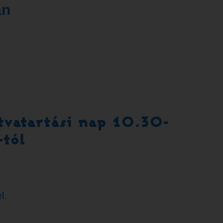
an
vatartási nap 10.30-
-tól
l.