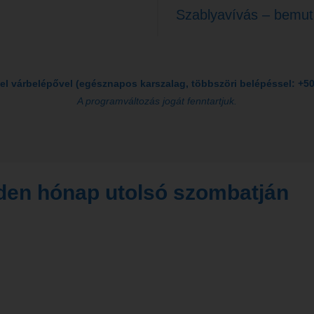
Szablyavívás – bemuta
el várbelépővel (egésznapos karszalag, többszöri belépéssel: +500
A programváltozás jogát fenntartjuk.
den hónap utolsó szombatján