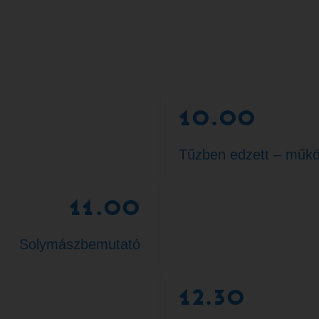
10.00
Tűzben edzett – műk
11.00
Solymászbemutató
12.30