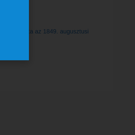
rtben – séta az 1849. augusztusi
nein