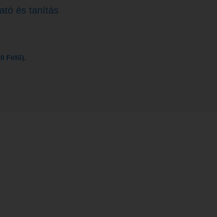
tó és tanítás
 Ft/fő).