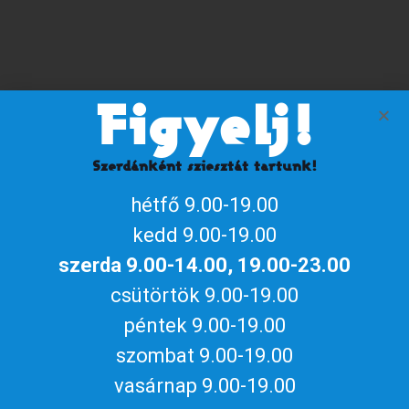
Szervező
Figyelj!
Naptárhoz adom
Szerdánként sziesztát tartunk!
iCalendar / Outlook
Google naptár
hétfő 9.00-19.00
Megosztom az eseményt
kedd 9.00-19.00
szerda 9.00-14.00, 19.00-23.00
csütörtök 9.00-19.00
péntek 9.00-19.00
szombat 9.00-19.00
Aktuális gyulai programokért, irány
vasárnap 9.00-19.00
a
gyulakult.hu