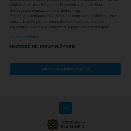
M44-es úton, míg Szeged és Debrecen felől a 47-es úton,
Békéscsabán keresztül közelítheted meg.
Személyautóval parkolni a Kossuth utcán vagy a Maróthy téren
tudsz. Ha különjáratos busszal érkeznétek, az előzetes
egyeztetés alkalmával kérdezz rá a parkolás lehetőségére!
Útvonaltervezés!
IRATKOZZ FEL HÍRLEVELÜNKRE!
Kattints ide a feliratkozáshoz!