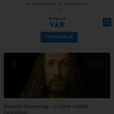
+36 (66) 650-218
var@gyulakult.hu
JEGYVÁSÁRLÁS
Eytastól Nürnbergig – a Dürer család
nyomában