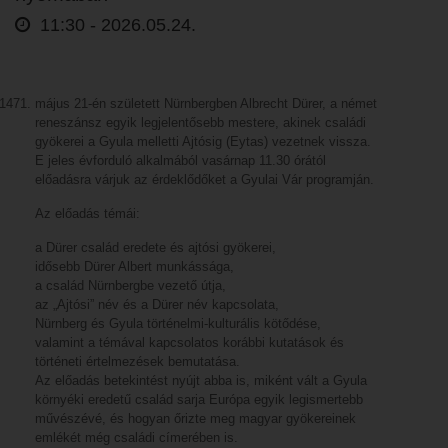
11:30 -
2026.05.24.
május 21-én született Nürnbergben Albrecht Dürer, a német
reneszánsz egyik legjelentősebb mestere, akinek családi
gyökerei a Gyula melletti Ajtósig (Eytas) vezetnek vissza.
E jeles évforduló alkalmából vasárnap 11.30 órától
előadásra várjuk az érdeklődőket a Gyulai Vár programján.
Az előadás témái:
a Dürer család eredete és ajtósi gyökerei,
idősebb Dürer Albert munkássága,
a család Nürnbergbe vezető útja,
az „Ajtósi” név és a Dürer név kapcsolata,
Nürnberg és Gyula történelmi-kulturális kötődése,
valamint a témával kapcsolatos korábbi kutatások és
történeti értelmezések bemutatása.
Az előadás betekintést nyújt abba is, miként vált a Gyula
környéki eredetű család sarja Európa egyik legismertebb
művészévé, és hogyan őrizte meg magyar gyökereinek
emlékét még családi címerében is.