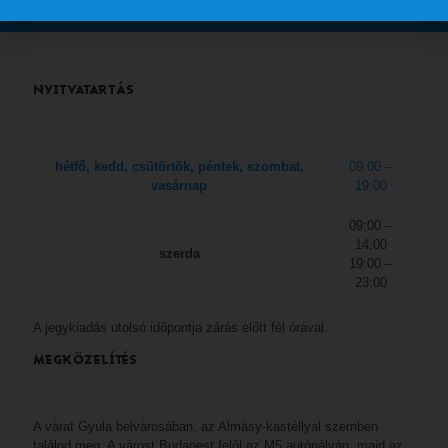
NYITVATARTÁS
hétfő, kedd, csütörtök, péntek, szombat,
09:00 –
vasárnap
19:00
09:00 –
14:00
szerda
19:00 –
23:00
A jegykiadás utolsó időpontja zárás előtt fél órával.
MEGKÖZELÍTÉS
A várat Gyula belvárosában, az Almásy-kastéllyal szemben
találod meg. A várost Budapest felől az M5 autópályán, majd az