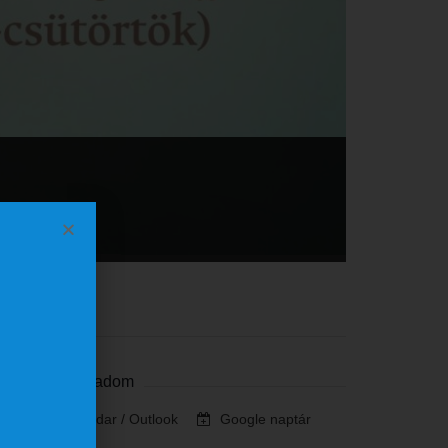
Szervező
Naptárhoz adom
iCalendar / Outlook
Google naptár