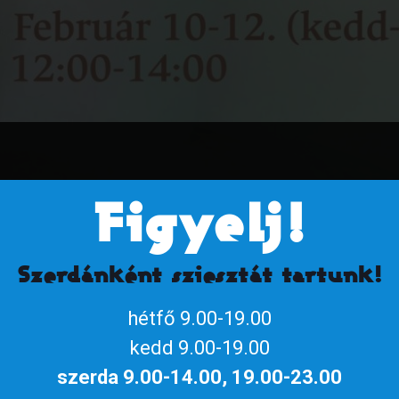
Figyelj!
Szerdánként sziesztát tartunk!
hétfő 9.00-19.00
ytól vagy a szomszédos várkastély urától kell
kedd 9.00-19.00
aink beavatnak a szablyavívás fortélyaiba, s a 16.
szerda 9.00-14.00, 19.00-23.00
 szituációra fel legyél készülve.