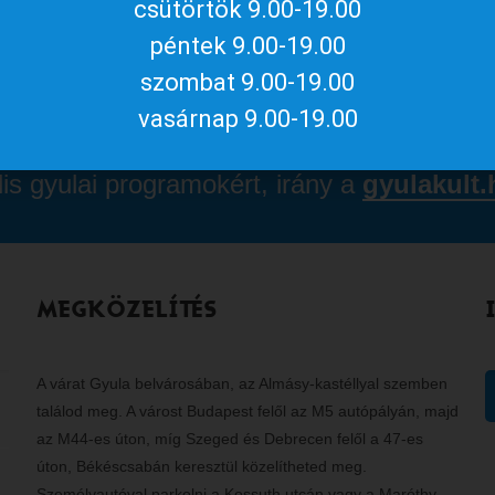
csütörtök 9.00-19.00
péntek 9.00-19.00
péssel: +500 Ft/fő).
szombat 9.00-19.00
vasárnap 9.00-19.00
lis gyulai programokért, irány a
gyulakult.
MEGKÖZELÍTÉS
A várat Gyula belvárosában, az Almásy-kastéllyal szemben
találod meg. A várost Budapest felől az M5 autópályán, majd
az M44-es úton, míg Szeged és Debrecen felől a 47-es
úton, Békéscsabán keresztül közelítheted meg.
Személyautóval parkolni a Kossuth utcán vagy a Maróthy