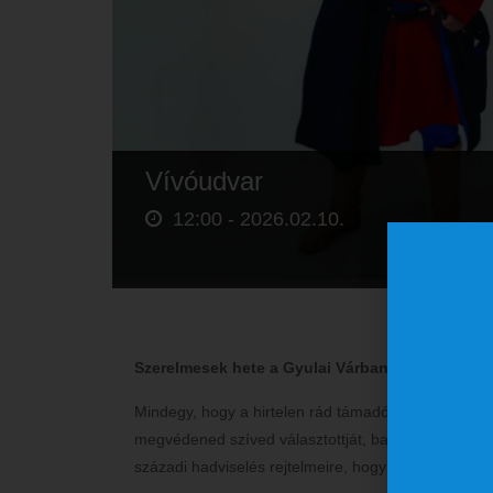
Vívóudvar
12:00 -
2026.02.10.
Szerelmesek hete a Gyulai Várban – Vívóudvar
Mindegy, hogy a hirtelen rád támadó hétfejű sárkán
megvédened szíved választottját, bajvívó instruktor
századi hadviselés rejtelmeire, hogy minden váratlan