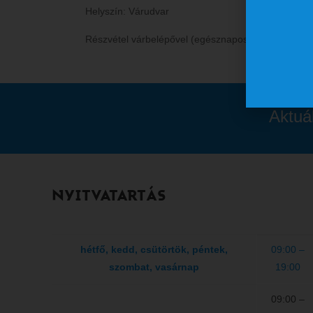
Helyszín: Várudvar
Részvétel várbelépővel (egésznapos, többszöri belé
Aktuá
NYITVATARTÁS
hétfő, kedd, csütörtök, péntek,
09:00 –
szombat, vasárnap
19:00
09:00 –