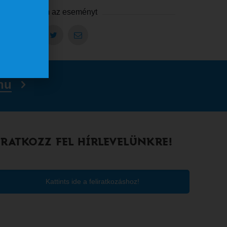
Megosztom az eseményt
hu
IRATKOZZ FEL HÍRLEVELÜNKRE!
Kattints ide a feliratkozáshoz!