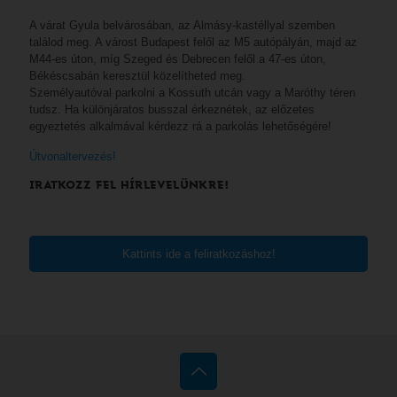
A várat Gyula belvárosában, az Almásy-kastéllyal szemben
találod meg. A várost Budapest felől az M5 autópályán, majd az
M44-es úton, míg Szeged és Debrecen felől a 47-es úton,
Békéscsabán keresztül közelítheted meg.
Személyautóval parkolni a Kossuth utcán vagy a Maróthy téren
tudsz. Ha különjáratos busszal érkeznétek, az előzetes
egyeztetés alkalmával kérdezz rá a parkolás lehetőségére!
Útvonaltervezés!
IRATKOZZ FEL HÍRLEVELÜNKRE!
Kattints ide a feliratkozáshoz!