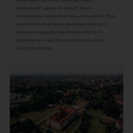
család kapta meg, a várat gazdasági célokra
hasznosították: pálinka- és sörfőzőt, illetve
cselédlakásokat alakítottak ki benne. A sikertelen 1705-ös
kuruc ostrom után a katonai jelentősége megszűnt. A
történelem forgatagába még 1849-ben került be: itt
szállásolták el a fogoly Damjanich János és Lahner
György tábornokokat.