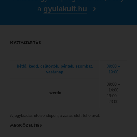
a
gyulakult.hu
NYITVATARTÁS
hétfő, kedd, csütörtök, péntek, szombat,
09:00 –
vasárnap
19:00
09:00 –
14:00
szerda
19:00 –
23:00
A jegykiadás utolsó időpontja zárás előtt fél órával.
MEGKÖZELÍTÉS