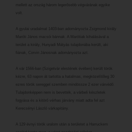
mellett az ország három legerősebb végvárának egyike
volt.
A gyulai uradalmat 1403-ban adományozta Zsigmond király
Maróti János macsói bánnak. A Marótiak kihalásával a
terület a király, Hunyadi Mátyás tulajdonába került, aki
fiának, Corvin Jánosnak adományozta azt.
A vár 1566-ban (Szigetvár elestének évében) került török
kézre, 63 napon át tartotta a hatalmas, megközelítőleg 30
ezres török sereggel szemben mindössze 2 ezer várvédő.
Tulajdonképpen nem is bevették, a várbeli készletek
fogyása és a kitörő vérhas járvány miatt adta fel azt
Kerecsényi László várkapitány.
A 129 évnyi török uralom után a területet a Harruckern