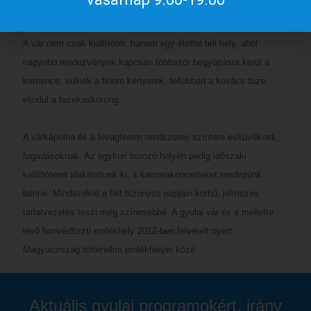
kiállító teremmel várja a látogatókat.
A vár nem csak kiállítótér, hanem egy élettel teli hely, ahol
nagyobb rendezvények kapcsán többször begyújtásra kerül a
kemence, sülnek a finom kenyerek, fellobban a kovács tüze,
elindul a fazekaskorong…
A várkápolna és a lovagterem rendszeres színtere esküvőknek,
fogadásoknak. Az egykori borozó helyén pedig időszaki
kiállítóteret alakítottunk ki, s kamarakoncerteket rendezünk
benne. Mindezeket a hét bizonyos napjain korhű, jelmezes
tárlatvezetés teszi még színesebbé. A gyulai vár és a mellette
lévő honvédtiszti emlékhely 2012-ben felvételt nyert
Magyarország történelmi emlékhelyei közé.
Aktuális gyulai programokért, irány