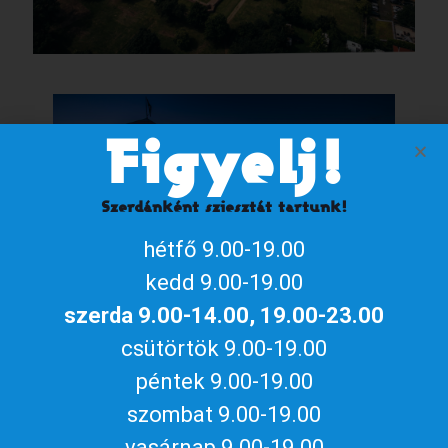
Figyelj!
Szerdánként sziesztát tartunk!
hétfő 9.00-19.00
kedd 9.00-19.00
szerda 9.00-14.00, 19.00-23.00
csütörtök 9.00-19.00
A
vár régészeti feltárása és rekonstrukciója az 1950-es
péntek 9.00-19.00
években kezdődött meg, múzeum 1962, színház 1964 óta
szombat 9.00-19.00
működik benne. Mai, teljesen megújult formájában 2005-től 24
vasárnap 9.00-19.00