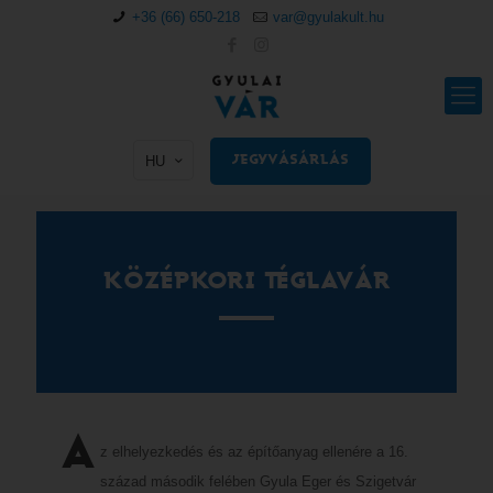
+36 (66) 650-218
var@gyulakult.hu
HU
JEGYVÁSÁRLÁS
KÖZÉPKORI TÉGLAVÁR
A
z elhelyezkedés és az építőanyag ellenére a 16.
század második felében Gyula Eger és Szigetvár