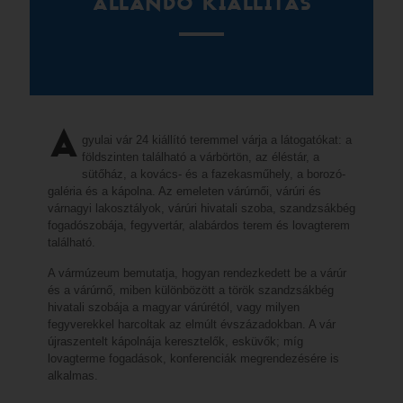
ÁLLANDÓ KIÁLLÍTÁS
A
gyulai vár 24 kiállító teremmel várja a látogatókat: a
földszinten található a várbörtön, az éléstár, a
sütőház, a kovács- és a fazekasműhely, a borozó-
galéria és a kápolna. Az emeleten várúrnői, várúri és
várnagyi lakosztályok, várúri hivatali szoba, szandzsákbég
fogadószobája, fegyvertár, alabárdos terem és lovagterem
található.
A vármúzeum bemutatja, hogyan rendezkedett be a várúr
és a várúrnő, miben különbözött a török szandzsákbég
hivatali szobája a magyar várúrétól, vagy milyen
fegyverekkel harcoltak az elmúlt évszázadokban. A vár
újraszentelt kápolnája keresztelők, esküvők; míg
lovagterme fogadások, konferenciák megrendezésére is
alkalmas.