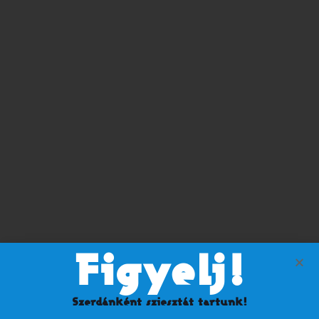
Figyelj!
Szerdánként sziesztát tartunk!