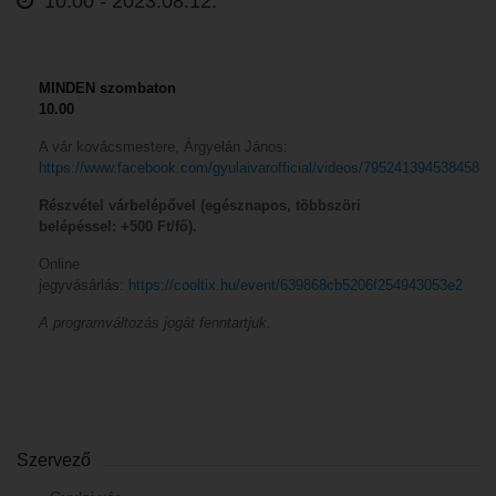
10:00 -
2023.08.12.
MINDEN szombaton
10.00
A vár kovácsmestere, Árgyelán János:
https://www.facebook.com/gyulaivarofficial/videos/795241394538458
Részvétel várbelépővel (egésznapos, többszöri
belépéssel: +500 Ft/fő).
Online
jegyvásárlás:
https://cooltix.hu/event/639868cb5206f254943053e2
A programváltozás jogát fenntartjuk.
Szervező