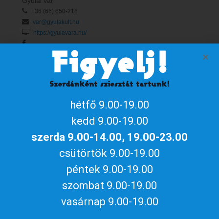
Gyulai vár
+36 (66) 650-218
var@gyulakult.hu
https://gyulavara.hu/
Figyelj!
Naptárhoz adom
Szerdánként sziesztát tartunk!
iCalendar / Outlook
Google naptár
hétfő 9.00-19.00
Megosztom az eseményt
kedd 9.00-19.00
szerda 9.00-14.00, 19.00-23.00
csütörtök 9.00-19.00
péntek 9.00-19.00
Aktuális gyulai programokért, irány
szombat 9.00-19.00
a
gyulakult.hu
vasárnap 9.00-19.00