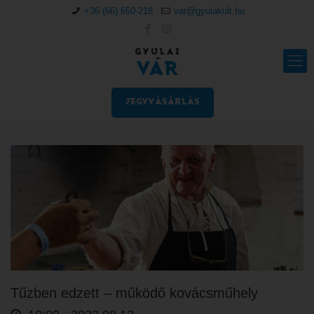
+36 (66) 650-218
var@gyulakult.hu
JEGYVÁSÁRLÁS
Tűzben edzett – működő kovácsműhely