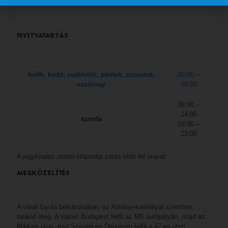
NYITVATARTÁS
hétfő, kedd, csütörtök, péntek, szombat,
09:00 –
vasárnap
19:00
09:00 –
14:00
szerda
19:00 –
23:00
A jegykiadás utolsó időpontja zárás előtt fél órával.
MEGKÖZELÍTÉS
A várat Gyula belvárosában, az Almásy-kastéllyal szemben
találod meg. A várost Budapest felől az M5 autópályán, majd az
M44-es úton, míg Szeged és Debrecen felől a 47-es úton,