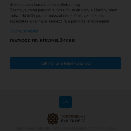
Békéscsabán keresztül közelítheted meg.
Személyautóval parkolni a Kossuth utcán vagy a Maróthy téren
tudsz. Ha különjáratos busszal érkeznétek, az előzetes
egyeztetés alkalmával kérdezz rá a parkolás lehetőségére!
Útvonaltervezés!
IRATKOZZ FEL HÍRLEVELÜNKRE!
Kattints ide a feliratkozáshoz!
Erkel Ferenc Kulturális Központ és Múzeum Nonprofit Kft. -
2026