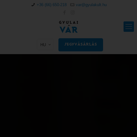
+36 (66) 650-218
var@gyulakult.hu
HU
JEGYVÁSÁRLÁS