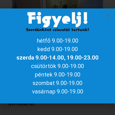
Figyelj!
Szerdánként sziesztát tartunk!
hétfő 9.00-19.00
kedd 9.00-19.00
szerda 9.00-14.00, 19.00-23.00
csütörtök 9.00-19.00
Aktuális gyulai programokért, irány
péntek 9.00-19.00
a
gyulakult.hu
szombat 9.00-19.00
vasárnap 9.00-19.00
NYITVATARTÁS