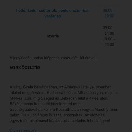
hétfő, kedd, csütörtök, péntek, szombat,
09:00 –
vasárnap
19:00
09:00 –
14:00
szerda
19:00 –
23:00
A jegykiadás utolsó időpontja zárás előtt fél órával.
MEGKÖZELÍTÉS
A várat Gyula belvárosában, az Almásy-kastéllyal szemben
találod meg. A várost Budapest felől az M5 autópályán, majd az
M44-es úton, míg Szeged és Debrecen felől a 47-es úton,
Békéscsabán keresztül közelítheted meg.
Személyautóval parkolni a Kossuth utcán vagy a Maróthy téren
tudsz. Ha különjáratos busszal érkeznétek, az előzetes
egyeztetés alkalmával kérdezz rá a parkolás lehetőségére!
Útvonaltervezés!