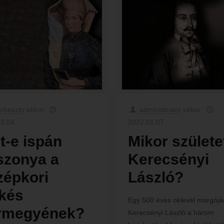
erkeszto
ekkor:
administrator
ekkor:
3.04.
2022.01.07.
t-e ispán
Mikor születe
szonya a
Kerecsényi
zépkori
László?
kés
Egy 500 éves oklevél margójá
rmegyének?
Kerecsényi László a három