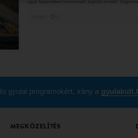
egyik legépebben fennmaradt, legtöbb eredeti, Zsigmond 
Tetszik?
8
lis gyulai programokért, irány a
gyulakult.
MEGKÖZELÍTÉS