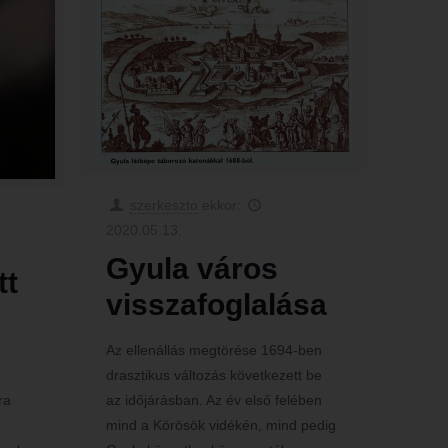
szerkeszto
ekkor:
2020.05.13.
Gyula város
tt
visszafoglalása
Az ellenállás megtörése 1694-ben
drasztikus változás következett be
az időjárásban. Az év első felében
ra
mind a Körösök vidékén, mind pedig