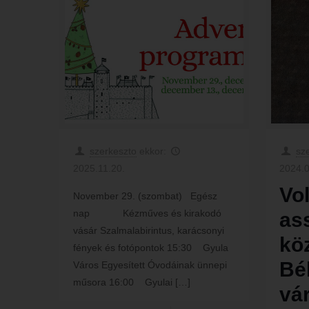
szerkeszto
ekkor:
sz
2025.11.20.
2024.0
Vol
November 29. (szombat) Egész
nap Kézműves és kirakodó
as
vásár Szalmalabirintus, karácsonyi
kö
fények és fotópontok 15:30 Gyula
Bé
Város Egyesített Óvodáinak ünnepi
műsora 16:00 Gyulai
[…]
vá