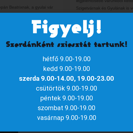
legjelentősebb várunkból kett
pán Beatrixnak, a gyulai vár
Szigetvárnak és Gyulának is vo
nek a története A középkorban
kapitánya. Gyulán példátlan 
re férfiaknak jutottak a
63 napig tudta feltartóztatni
[…
Figyelj!
 szerepek. Arra is találunk
n példát, amikor nők kezébe
1
Bő
Szerdánként sziesztát tartunk!
 számottevő
[…]
hétfő 9.00-19.00
Bővebben
kedd 9.00-19.00
szerda 9.00-14.00, 19.00-23.00
csütörtök 9.00-19.00
Publikálta
szerkeszto
ekkor:
2020.04.11.
péntek 9.00-19.00
Az eltemetett vár: a gyula
szombat 9.00-19.00
palánkerődítéseinek felt
vasárnap 9.00-19.00
A gyulai vár nem csupán Gyula városának, hanem tágab