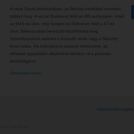
A várat Gyula belvárosában, az Almásy-kastéllyal szemben
találod meg. A várost Budapest felől az M5 autópályán, majd
az M44-es úton, míg Szeged és Debrecen felől a 47-es
úton, Békéscsabán keresztül közelítheted meg.
Személyautóval parkolni a Kossuth utcán vagy a Maróthy
téren tudsz. Ha különjáratos busszal érkeznétek, az
előzetes egyeztetés alkalmával kérdezz rá a parkolás
lehetőségére!
Útvonaltervezés!
Adatkezelési tájéko
elem alatt állnak.