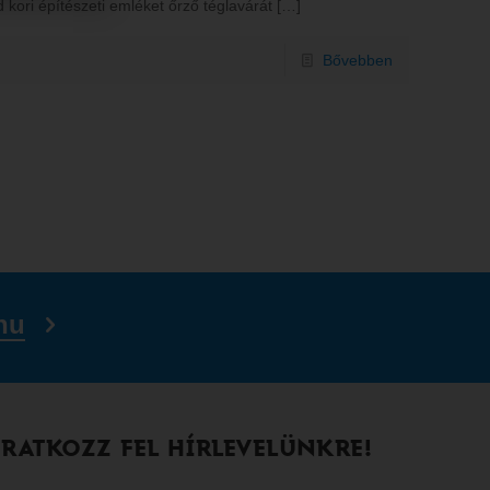
kori építészeti emléket őrző téglavárát
[…]
Bővebben
hu
IRATKOZZ FEL HÍRLEVELÜNKRE!