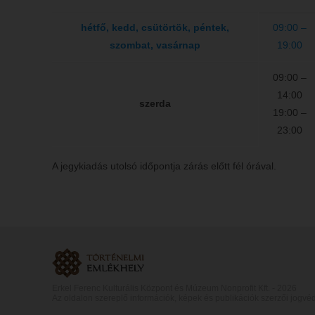
hétfő, kedd, csütörtök, péntek,
09:00 –
szombat, vasárnap
19:00
09:00 –
14:00
szerda
19:00 –
23:00
A jegykiadás utolsó időpontja zárás előtt fél órával.
Erkel Ferenc Kulturális Központ és Múzeum Nonprofit Kft. -
2026
Az oldalon szereplő információk, képek és publikációk szerzői jogvéd