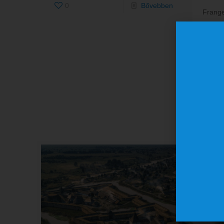
0
Bővebben
Frange
úrnőjé
többnyi
vezetői
azonba
került
1