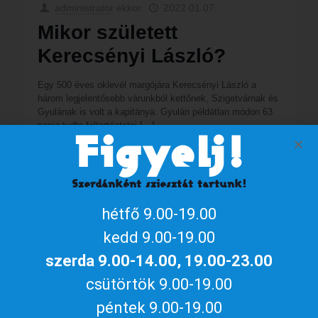
administrator
ekkor:
2022.01.07.
Mikor született
Kerecsényi László?
Egy 500 éves oklevél margójára Kerecsényi László a
három legjelentősebb várunkból kettőnek, Szigetvárnak és
Gyulának is volt a kapitánya. Gyulán példátlan módon 63
napig tudta feltartóztatni
[…]
Figyelj!
1
Bővebben
Szerdánként sziesztát tartunk!
hétfő 9.00-19.00
kedd 9.00-19.00
szerda 9.00-14.00, 19.00-23.00
csütörtök 9.00-19.00
péntek 9.00-19.00