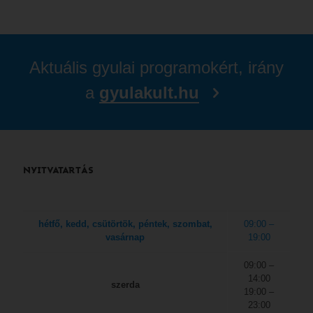
Aktuális gyulai programokért, irány
a
gyulakult.hu
NYITVATARTÁS
hétfő, kedd, csütörtök, péntek, szombat,
09:00 –
vasárnap
19:00
09:00 –
14:00
szerda
19:00 –
23:00