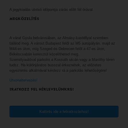
A jegykiadás utolsó időpontja zárás előtt fél órával.
MEGKÖZELÍTÉS
A várat Gyula belvárosában, az Almásy-kastéllyal szemben
találod meg. A várost Budapest felől az M5 autópályán, majd az
M44-es úton, míg Szeged és Debrecen felől a 47-es úton,
Békéscsabán keresztül közelítheted meg.
Személyautóval parkolni a Kossuth utcán vagy a Maróthy téren
tudsz. Ha különjáratos busszal érkeznétek, az előzetes
egyeztetés alkalmával kérdezz rá a parkolás lehetőségére!
Útvonaltervezés!
IRATKOZZ FEL HÍRLEVELÜNKRE!
Kattints ide a feliratkozáshoz!