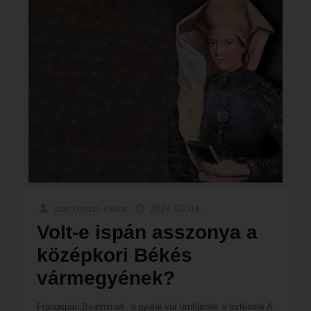
szerkeszto
ekkor:
2024.03.04.
Volt-e ispán asszonya a
középkori Békés
vármegyének?
Frangepán Beatrixnak, a gyulai vár úrnőjének a története A