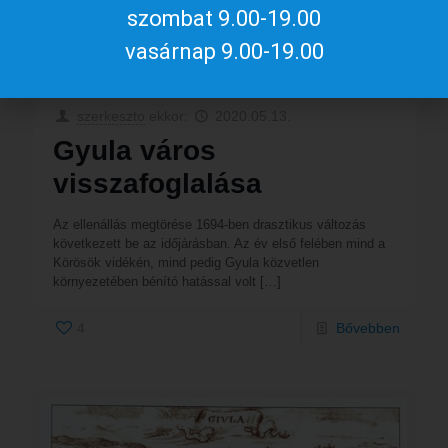
szombat 9.00-19.00
vasárnap 9.00-19.00
szerkeszto
ekkor:
2020.05.13.
Gyula város
visszafoglalása
Az ellenállás megtörése 1694-ben drasztikus változás
következett be az időjárásban. Az év első felében mind a
Körösök vidékén, mind pedig Gyula közvetlen
környezetében bénító hatással volt
[…]
4
Bővebben